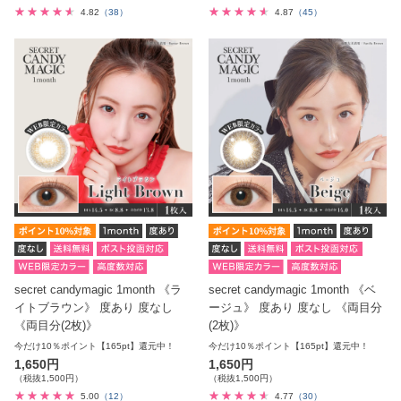
4.82
（38）
4.87
（45）
secret candymagic 1month 《ラ
secret candymagic 1month 《ベ
イトブラウン》 度あり 度なし
ージュ》 度あり 度なし 《両目分
《両目分(2枚)》
(2枚)》
今だけ10％ポイント【165pt】還元中！
今だけ10％ポイント【165pt】還元中！
1,650円
1,650円
（税抜1,500円）
（税抜1,500円）
5.00
（12）
4.77
（30）