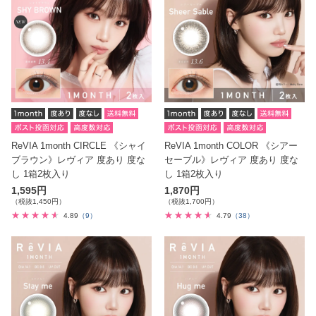
ReVIA 1month CIRCLE 《シャイ
ReVIA 1month COLOR 《シアー
ブラウン》レヴィア 度あり 度な
セーブル》レヴィア 度あり 度な
し 1箱2枚入り
し 1箱2枚入り
1,595円
1,870円
（税抜1,450円）
（税抜1,700円）
4.89
（9）
4.79
（38）