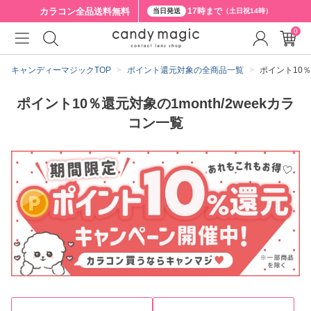
カラコン全品
送料無料
17時まで
当日発送
（土日祝14時）
0
キャンディーマジックTOP
ポイント還元対象の全商品一覧
ポイント10％
ポイント10％還元対象の1month/2weekカラ
コン一覧