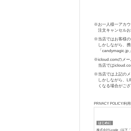
※お一人様一アカウ
注文キャンセルお
※当店ではお客様の
しかしながら、携
「candymag
※icloud.co
当店ではiclou
※当店では上記のメ
しかしながら、L
くなる場合がござ
PRIVACY POLICY/利
はじめに
株式会社Lcode（以