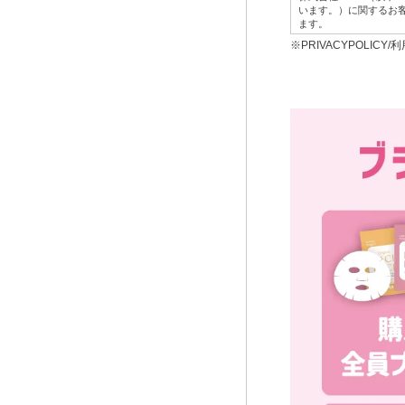
います。）に関するお
ます。
※PRIVACYPOLI
1.利用目的
本サービス提供にかか
お客様に対して、当
当社において、お客
プレゼント、キャン
お客様からの各種お
お客様に対して、当
お客様それぞれの嗜
マーケティング分析
広告の効果測定を行
2に定める共同利用
※なお、上記の利用目
掲載している他のウ
結果等の個人関連情
2.第三者提供
当社は、お客様の個
客様の個別の同意が
ただし、下記3の第
当社は、以下のとお
■共同して利用され
ID及びパスワー
氏名、性別、生
情報