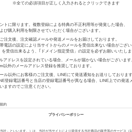
※全ての必須項目が正しく入力されるとクリックできます
ントに限ります。複数登録による特典の不正利用等が発覚した場合、
よび購入利用を制限させていただく場合がございます。
ご注文後、注文確認メールや発送メールをお届けしております。
帯電話の設定により当サイトからのメールを受信出来ない場合がござい
ic.jp」を受信出来るよう、｢ドメイン指定受信」の設定を必ずお願いいたしま
mのメールアドレスを設定されている場合、メールが届かない場合がございます
d.com以外のメールアドレス登録を推奨しております。
ール以外にお客様のご注文後、LINEにて発送通知をお送りしておりま
INE登録電話番号と当店の登録電話番号が異なる場合、LINE上での発送
いますのでご注意ください。
用規約
プライバシーポリシー
下「当社」といいます。）は、当社が当サイトにより提供する当社商品の販売等のサービス（