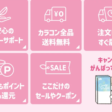
運転免許証、健康保険証、住民票の写し等のことをいいます。）及び当該書類に含まれる情
ポン、キャッシュバックその他のサービスの利用に関する情報
電子マネー、収納代行、代引きに関する情報その他の決済及びその方法に関する情報
へのお問い合わせやご連絡等に関する情報
機体識別に関する情報、情報通信端末のOS情報、インターネットへの接続に関する情報、
ス情報、閲覧したURL及び閲覧した日時に関するタイムスタンプ情報、サービスの利用に関
る広告識別子情報並びにサーバログ情報
者の範囲
do
者の利用目的
サービスの提供等、契約の履行のため
アフターサービス対応のため
止及び対応のため
画に関する連絡のため
、メールマガジン及びダイレクトメールの送信のほか、マーケティングのため
施のため
データの調査及び分析のため
や商品等の開発のため
理のため
ついて責任を有する者の名称、住所及び代表者の氏名
56 大阪府大阪市中央区久太郎町3丁目4-28 センバフロント8F
334-345
agic.jp
りお客様の個人情報を第三者提供します。