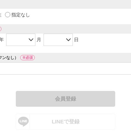
性
指定なし
年
月
日
フンなし）
※必須
会員登録
LINEで登録