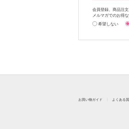
■(1) 提供する第三
マーケティング分
会員登録、商品注文
提供する個人情報
メルマガでのお得な
ID、氏名、
関する情報
ポイント、ク
希望しない
情報通信端末
情報、IPア
末ごとに割り
当社の提供目的
購買履歴等の情報
■(2) 提供する第三
広告運営および広
提供する個人情報
ID、氏名、
関する情報
ポイント、ク
情報通信端末
情報、IPア
末ごとに割り
当社の提供目的
お客様それぞれの
お買い物ガイド
よくある
当社は、お客様から
ることを確認の上、
ます。
なお、第三者提供の
当社は、お客様から
録」といいます。）
示を行います（当該