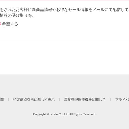
者の属性
析ツール開発・運営会社
をされたお客様に新商品情報やお得なセール情報をメールにて配信して
の項目
情報の受け取りを、
性別、生年月日、郵便番号、住所、メールアドレス、電話番号、SNSアカウント情報、購入
ーポン、キャッシュバックその他のサービスの利用に関する情報
希望する
の機体識別に関する情報、情報通信端末のOS情報、インターネットへの接続に関する情報
ドレス情報、閲覧したURL及び閲覧した日時に関するタイムスタンプ情報、サービスの利用
振られる広告識別子情報並びにサーバログ情報
を分析するため
者の属性
告運用会社
の項目
性別、生年月日、郵便番号、住所、メールアドレス、電話番号、SNSアカウント情報、購入
ーポン、キャッシュバックその他のサービスの利用に関する情報
の機体識別に関する情報、情報通信端末のOS情報、インターネットへの接続に関する情報
ドレス情報、閲覧したURL及び閲覧した日時に関するタイムスタンプ情報、サービスの利用
振られる広告識別子情報並びにサーバログ情報
嗜好に適合したサービス・商品等の情報を提供するため
質問
特定商取引法に基づく表示
高度管理医療機器に関して
プライバ
、個人情報保護法の定めに基づき個人情報の第三者提供の停止を求められた場合、お客様
その求めに理由があることが判明したときは、個人情報の第三者提供の停止を行い、その
停止を行わない旨の決定をしたときは、お客様に対しその旨を通知いたします。
Copyright © Lcode Co.,Ltd.All Rights Reserved.
、個人情報保護法の定めに基づき、個人情報を第三者に提供し又は提供を受けた際の記録
の開示を求められたときは、お客様ご本人からのご請求であることを確認の上で、お客様
個人情報が存在しないときには、その旨を通知いたします。）。