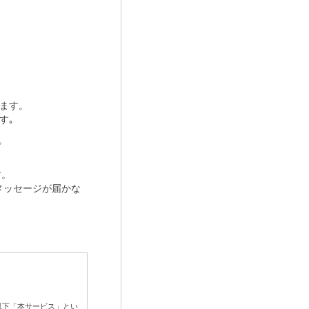
ます。
す｡
。
す。
メッセージが届かな
以下「本サービス」とい