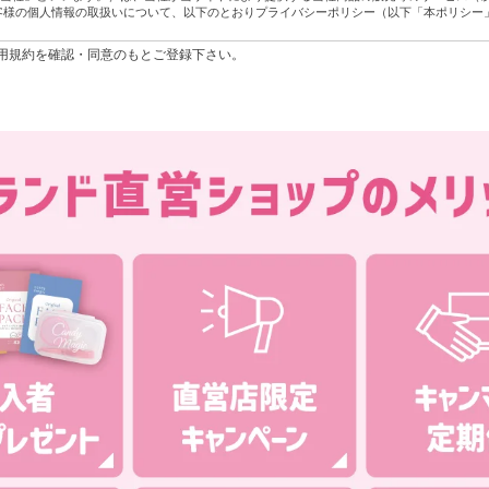
客様の個人情報の取扱いについて、以下のとおりプライバシーポリシー（以下「本ポリシー
CY/利用規約を確認・同意のもとご登録下さい。
わるお客様の個人情報の具体的な利用目的は以下のとおりです。
社の商品やサービスをご紹介するため。
様に代行してご注文手続き、ご注文内容の確認、変更手続きを行うため。
ペーンなどへの応募に対応するため。
問い合わせに対して回答を行うため。
社のサービスに対するご意見やご感想のご提供をお願いするため。
好に適合した情報発信やサービスを提供・表示するため。
に利用するため。
うため。
及び同3に定める第三者への提供のため。
的は、当社が、第三者から取得した、他のウェブサイトにおける広告の閲覧履歴、広告のク
ェブサイトの情報（お客様の当該ウェブサイトにおける会員ID、会員名、ウェブサイトの名
報を、当社が保有するお客様の個人情報（会員情報、購買情報など）と照合したうえで利用
人情報については、個人情報の保護に関する法律の定める場合（下記2に定める共同利用を
ない限り、第三者（日本国外にある者を含みます。）に提供しません。
三者提供については、お客様が本ポリシーに同意したことをもって、当該第三者提供を同意
りお客様の個人情報を共同利用します。
る個人情報の項目
ド
年月日、郵便番号、住所、メールアドレス、電話番号、SNSアカウント情報、身体的特徴そ