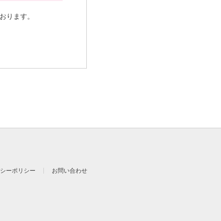
おります。
商品情報その他のお客様に
、位置情報、リファラー
に関する情報、お客様の端
商品情報その他のお客様に
、位置情報、リファラー
に関する情報、お客様の端
シーポリシー
お問い合わせ
ご本人からのご請求であ
旨をお客様に通知いたし
（以下「第三者提供記
に対し、遅滞なくその開