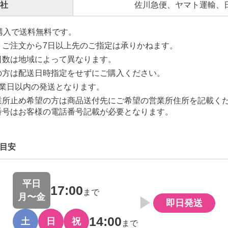
社
佐川急便、ヤマト運輸、
上ご購入で送料無料です。
。ご注文から7日以上先のご指定は承りかねます。
日数は地域によって異なります。
の方は配送日時指定をせずにご購入ください。
営業日以内の発送となります。
業所止め希望の方は商品送付先にご希望の営業所住所を記載く
番号はお客様の電話番号記載が必要となります。
目安
平日
17:00
まで
月〜金
▶
即日発送
14:00
土
日
祝
まで