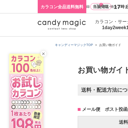
0
17
カラコン全品送料無料
当日発送
時ま
ログイン・新規会員登録
買い物カゴ
カラコン・サー
1day
2week
キャンディーマジックTOP
お買い物ガイド
お買い物ガイ
送料・配送方法につ
メール便 ポスト投函
送料