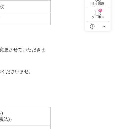
遠近両用カラコン 1day商品一覧を見る
注文履歴
便
0
クーポン
度
に変更させていただきま
承くださいませ。
)
税込)）