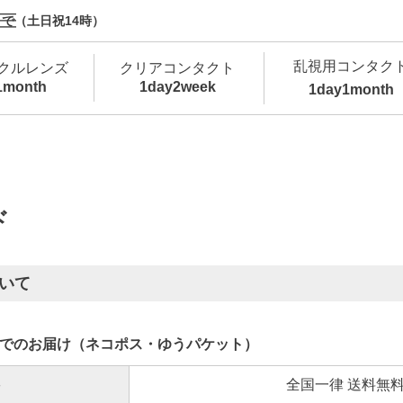
で（土日祝14時）
乱視用コンタク
クルレンズ
クリアコンタクト
1month
1day
2week
1day
1month
新商品
新商品
新商品
新商品
新商品
高含水
低
新商品
新商品
ド
いて
新商品
でのお届け（ネコポス・ゆうパケット）
全国一律 送料無
カラコン・サークルレンズ 1day 商品一覧を
カ
クリアコンタクトレンズ 1day 商品一覧を
カ