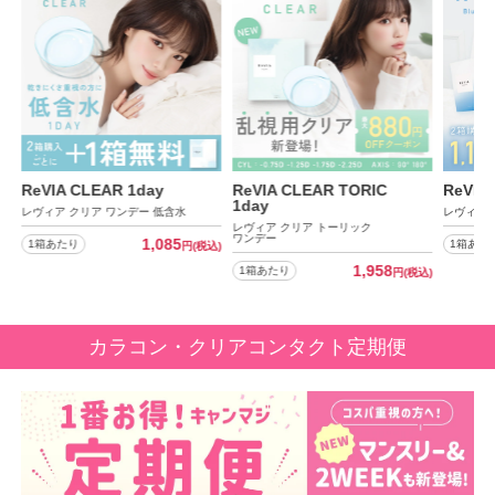
ReVIA CLEAR TORIC
ReVIA 1day BLB
ReVIA
1day
レヴィア ワンデー BLB クリア
レヴィア 
レヴィア クリア トーリック
ワンデー
1,628
1箱あたり
1箱あた
込)
円
(税込)
1,958
1箱あたり
円
(税込)
カラコン・クリアコンタクト定期便