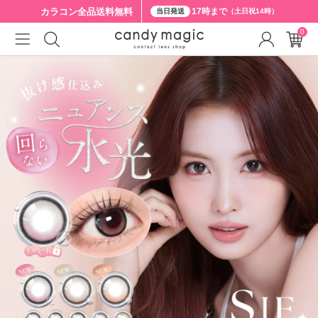
カラコン全品
送料無料
17時まで
当日発送
（土日祝14時）
0