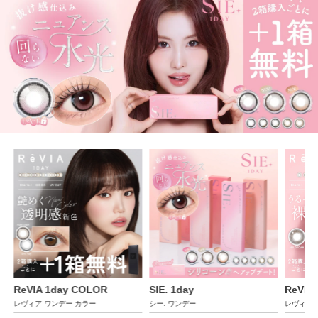
SIE. 1day
ReVIA 1day CIRCLE
Øther 
シー. ワンデー
レヴィア ワンデー サークル
アザー ワ