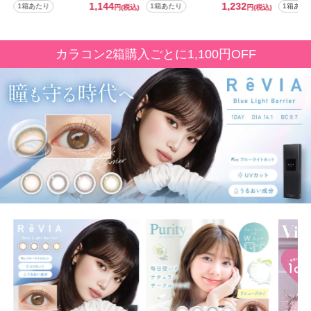
1,232
909
1箱あたり
1箱あたり
1箱あた
込)
円
(税込)
円
(税込)
カラコン2箱購入ごとに1,100円OFF