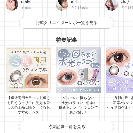
tobibi
airi
ゆぴ
＃茶目
＃こげ茶目
＃こげ
公式クリエイターレポ一覧を見る
特集記事
【遠近両用カラコン】遠く
グレーの「回らない
【裸眼に近い
も近くもクリアに見える♡
水光カラコン」特集♪
新素材♪シ
大人の上品な瞳を叶えるお
最新トレンドカラコンで
ハイドロゲルカ
すすめレンズ
あか抜け！
特集記事一覧を見る