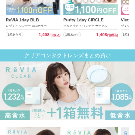
ReVIA 1day BLB
Purity 1day CIRCLE
Victor
レヴィア ワンデー BLBカラー
ピュアリティ ワンデー サークル
ヴィクトリ
1,408
1,408
1箱あたり
1箱あたり
1箱あた
込)
円
(税込)
円
(税込)
クリアコンタクトレンズまとめ買い