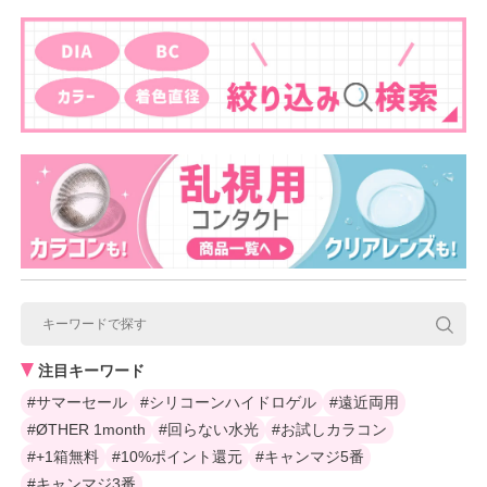
注目キーワード
#サマーセール
#シリコーンハイドロゲル
#遠近両用
#ØTHER 1month
#回らない水光
#お試しカラコン
#+1箱無料
#10%ポイント還元
#キャンマジ5番
#キャンマジ3番