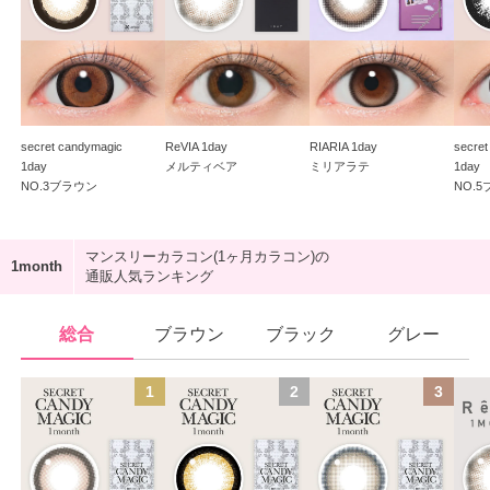
secret candymagic
ReVIA 1day
RIARIA 1day
secret
1day
メルティベア
ミリアラテ
1day
NO.3ブラウン
NO.
マンスリーカラコン(1ヶ月カラコン)の
通販人気ランキング
総合
ブラウン
ブラック
グレー