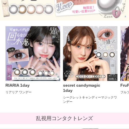
secret candymagic
FruFru 1day
sec
1day
1mo
フルフル ワンデー
シークレットキャンディーマジックワ
シー
ンデー
ンス
乱視用コンタクトレンズ