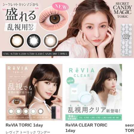
ReVIA CLEAR TORIC
secret candymagic
can
1day
TORIC 1day
1da