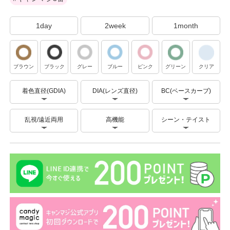
1day
2week
1month
ブラウン
ブラック
グレー
ブルー
ピンク
グリーン
クリア
着色直径(GDIA)
DIA(レンズ直径)
BC(ベースカーブ)
乱視/遠近両用
高機能
シーン・テイスト