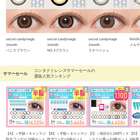
secret candymagic
secret candymagic
secret candymagic
ReVIA
1month
1month
1month
メル
バニラブラウン
NO.3ブラウン
ラテベージュ
コンタクトレンズサマーセールの
通販人気ランキング
【A】＜半額＞キャンマジ
【B】＜半額＞キャンマジ
【I】＜両目分1,100円＞マ
【D】＜
BLB ワンデー 18箱セット
BLBワンデー6箱セット
ンスリー選べる8枚セット
VIA 