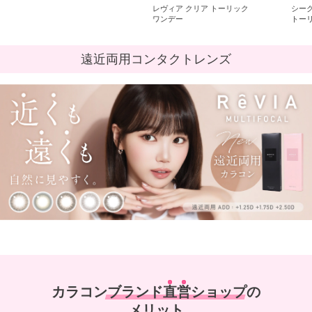
レヴィア クリア トーリック
シークレットキャンディーマジック
キャ
ワンデー
トーリック ワンデー
ンデ
遠近両用コンタクトレンズ
カラコン
ブランド
直営
ショップ
の
メリット