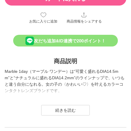
お気に入りに追加
商品情報をシェアする
友だち追加&ID連携で200ポイント！
商品説明
Marble 1day（マーブル ワンデー）は“可愛く盛れるDIA14.5m
m”と“ナチュラルに盛れるDIA14.2mm”のラインナップで、いつも
と違う自分になれる。女の子の〈かわいい♡〉を叶えるカラーコ
ンタクトレンズブランドです。
ちゅるんと盛れる裸眼風やナチュ盛り系、高発色ハーフやくりっ
とデカ目な黒コンまで豊富なカラーラインナップ。
SNSでもばっちり映えてそれどこの？って聞かれること間違いな
しのカラコンです。