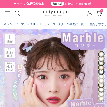
カラコン全品
送料無料
17時まで
当日発送
（土日祝14時）
0
クーポン詳細
キャンディーマジックTOP
カラーコンタクトの全商品一覧
度あり/度な