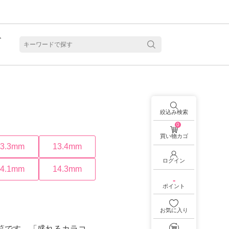
ト
含水
絞込み検索
0
買い物カゴ
13.3mm
13.4mm
ログイン
14.1mm
14.3mm
-
ポイント
お気に入り
見る
乱視用カラコン 1month商品一覧を見る
乱視用カラコン 1day商品一覧を見る
乱視用カラコン 1day商品一覧を見る
ラコン・サークルレンズ 2week商品一覧を見る
クリアコンタクトレンズ 2week 商品一覧を見る
見る
乱視用カラコン 1day商品一覧を見る
ラコン・サークルレンズ 1month商品一覧を見る
一覧です。「盛れるカラコ