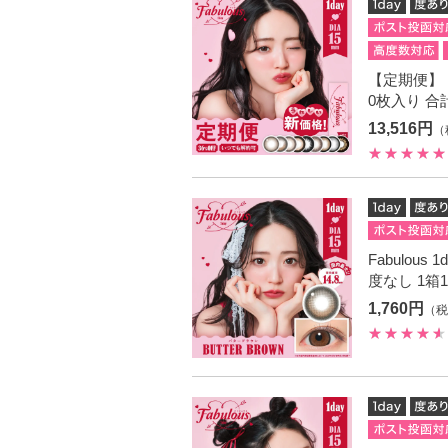
【定期便】 Fa
0枚入り 合
13,516円
（
Fabulou
度なし 1箱
1,760円
（税