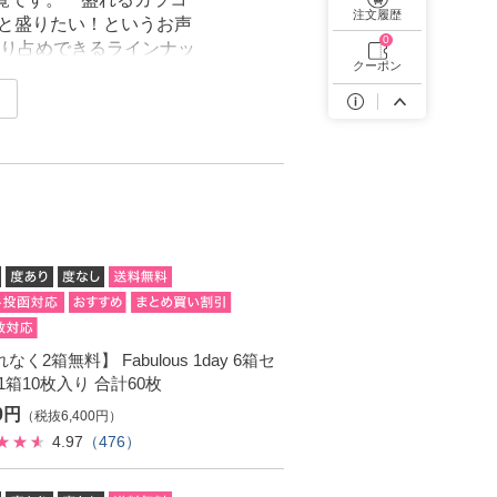
遠近両用カラコン 1day商品一覧を見る
注文履歴
っと盛りたい！というお声
0
り占めできるラインナッ
クーポン
なく2箱無料】 Fabulous 1day 6箱セ
1箱10枚入り 合計60枚
40円
（税抜6,400円）
4.97
（476）