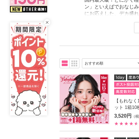
ン」といえばでおなじみの
にお応えした、デカ盛れ
プです。
【もれなく1箱
ット 1箱1
3,520円
（税