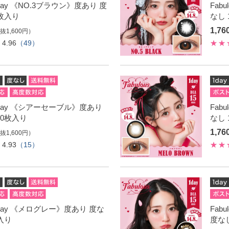
 1day 《NO.3ブラウン》度あり 度
Fab
0枚入り
なし 
1,7
抜1,600円）
4.96
（49）
s 1day 《シアーセーブル》度あり
Fab
10枚入り
なし 
1,7
抜1,600円）
4.93
（15）
s 1day 《メログレー》度あり 度な
Fab
枚入り
度なし