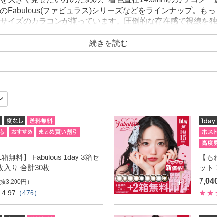
Fabulous(ファビュラス)シリーズなどをラインナップ。も
サイズのカラコンが揃っています。圧倒的な存在感で視線を独
続きを読む
無料】 Fabulous 1day 3箱セ
【もれ
0枚入り 合計30枚
ット 
7,0
抜3,200円）
4.97
（476）