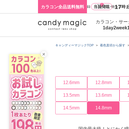
0
17
カラコン全品送料無料
当日発送
時ま
ログイン・新規会員登録
買い物カゴ
カラコン・サー
1day
2week
キャンディーマジックTOP
着色直径から探す
12.6mm
12.8mm
13.5mm
13.6mm
14.5mm
14.8mm
国内最大級！とにかく瞳