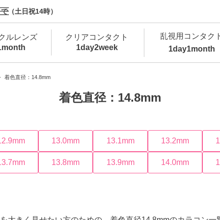
で（土日祝14時）
乱視用コンタク
クルレンズ
クリアコンタクト
1month
1day
2week
1day
1month
新商品
新商品
新商品
新商品
新商品
高含水
低
着色直径：14.8mm
着色直径：14.8mm
新商品
新商品
12.9mm
13.0mm
13.1mm
13.2mm
13.7mm
13.8mm
13.9mm
14.0mm
新商品
カラコン・サークルレンズ 1day 商品一覧を
カ
クリアコンタクトレンズ 1day 商品一覧を
カ
を大きく見せたい方のための、着色直径14.8mmのカラコン