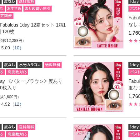
Fab
なし 
bulous 1day 12箱セット 1箱1
計120枚
1,7
税抜12,288円）
5.00
（10）
s 1day 《バターブラウン》度あり
Fab
10枚入り
度なし
1,7
抜1,600円）
4.92
（12）