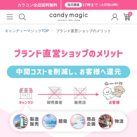
カラコン全品
送料無料
17時まで
当日発送
（土日祝14時）
0
キャンディーマジックTOP
ブランド直営ショップのメリット