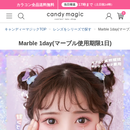
カラコン全品
送料無料
17時まで
当日発送
（土日祝14時）
0
キャンディーマジックTOP
レンズをシリーズで探す
Marble 1day(マ
Marble 1day(マーブル使用期限1日)