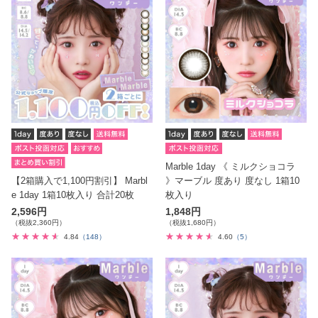
Marble 1day 《 ミルクショコラ
【2箱購入で1,100円割引】 Marbl
》マーブル 度あり 度なし 1箱10
e 1day 1箱10枚入り 合計20枚
枚入り
2,596円
1,848円
（税抜2,360円）
（税抜1,680円）
4.84
（148）
4.60
（5）