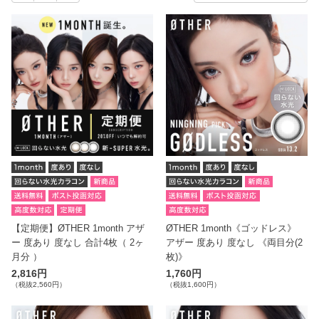
す。 ブランド直営の公式ショップであるcandy magic（キャンデ
ィーマジック）の通販なら、 SIE.やLilMe、RIARIAなど、人気ブ
ランドの水光カラコンを比較しながら、自宅でじっくり検討可
能。 毎日のメイクに透明感とツヤをプラスする水光カラコンで、
理想の瞳を楽しんでください。
【定期便】ØTHER 1month アザ
ØTHER 1month《ゴッドレス》
ー 度あり 度なし 合計4枚（ 2ヶ
アザー 度あり 度なし 《両目分(2
月分 ）
枚)》
2,816円
1,760円
（税抜2,560円）
（税抜1,600円）