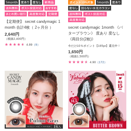
【定期便】 secret candymagic 1
month 合計4枚（ 2ヶ月分 ）
secret candymagic 1month 《バ
ターブラウン》 度あり 度なし
2,640円
《両目分(2枚)》
（税抜2,400円）
4.89
（9）
今だけ10％ポイント【165pt】還元中！
1,650円
（税抜1,500円）
4.90
（172）