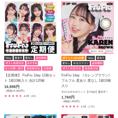
【定期便】 FruFru 1day 12箱セッ
FruFru 1day 《カレンブラウン》
ト 1箱10枚入り 合計120枚
フルフル 度あり 度なし 1箱10枚
入り
16,896円
（税抜15,360円）
今だけ10％ポイント【176pt】還元中！
4.95
（20）
1,760円
（税抜1,600円）
4.92
（170）