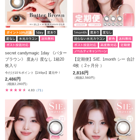
secret candymagic 1day 《バター
ブラウン》 度あり 度なし 1箱20
【定期便】SIE. 1month シー 合計
枚入り
4枚（ 2ヶ月分 ）
2,816円
今だけ10％ポイント【249pt】還元中！
（税抜2,560円）
2,486円
（税抜2,260円）
4.83
（71）