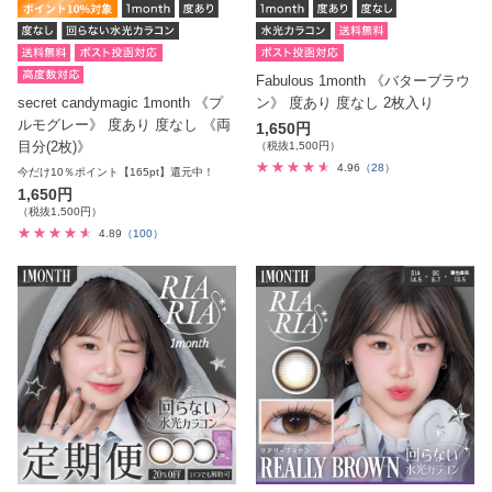
Fabulous 1month 《バターブラウ
secret candymagic 1month 《プ
ン》 度あり 度なし 2枚入り
ルモグレー》 度あり 度なし 《両
1,650円
目分(2枚)》
（税抜1,500円）
4.96
（28）
今だけ10％ポイント【165pt】還元中！
1,650円
（税抜1,500円）
4.89
（100）