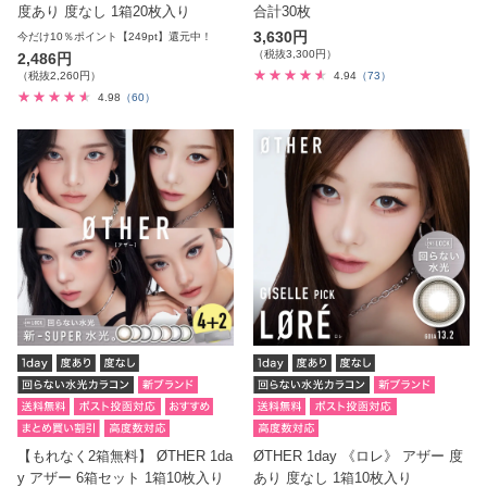
度あり 度なし 1箱20枚入り
合計30枚
3,630円
今だけ10％ポイント【249pt】還元中！
（税抜3,300円）
2,486円
（税抜2,260円）
4.94
（73）
4.98
（60）
【もれなく2箱無料】 ØTHER 1da
ØTHER 1day 《ロレ》 アザー 度
y アザー 6箱セット 1箱10枚入り
あり 度なし 1箱10枚入り