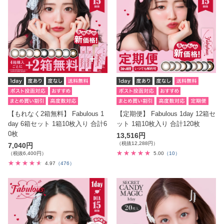
【もれなく2箱無料】 Fabulous 1
【定期便】 Fabulous 1day 12箱セ
day 6箱セット 1箱10枚入り 合計6
ット 1箱10枚入り 合計120枚
0枚
13,516円
（税抜12,288円）
7,040円
（税抜6,400円）
5.00
（10）
4.97
（476）