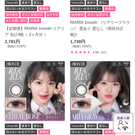
RIARIA 1month 《リアリーブラウ
【定期便】RIARIA 1month リアリ
ン》 度あり 度なし《両目分(2
ア 合計4枚（ 2ヶ月分 ）
枚)》
2,781円
1,738円
（税抜2,529円）
（税抜1,580円）
4.96
（83）