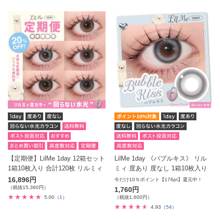
【定期便】LilMe 1day 12箱セット
LilMe 1day 《バブルキス》 リル
1箱10枚入り 合計120枚 リルミィ
ミィ 度あり 度なし 1箱10枚入り
16,896円
今だけ10％ポイント【176pt】還元中！
（税抜15,360円）
1,760円
5.00
（1）
（税抜1,600円）
4.93
（54）