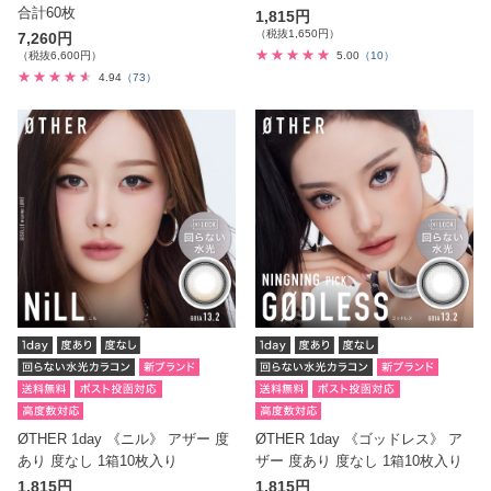
合計60枚
1,815円
（税抜1,650円）
7,260円
（税抜6,600円）
5.00
（10）
4.94
（73）
ØTHER 1day 《ニル》 アザー 度
ØTHER 1day 《ゴッドレス》 ア
あり 度なし 1箱10枚入り
ザー 度あり 度なし 1箱10枚入り
1,815円
1,815円