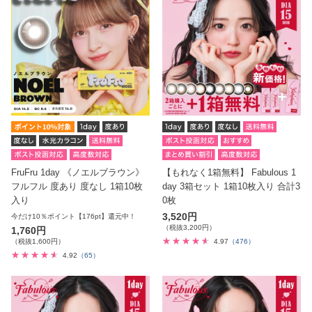
FruFru 1day 《ノエルブラウン》
【もれなく1箱無料】 Fabulous 1
フルフル 度あり 度なし 1箱10枚
day 3箱セット 1箱10枚入り 合計3
入り
0枚
3,520円
今だけ10％ポイント【176pt】還元中！
（税抜3,200円）
1,760円
（税抜1,600円）
4.97
（476）
4.92
（65）