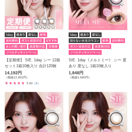
【定期便】 SIE. 1day シー 12箱
SIE. 1day《メルトミー》 シー 度
セット1箱10枚入り 合計120枚
あり 度なし 1箱10枚入り
14,192円
1,848円
（税抜12,902円）
（税抜1,680円）
5.00
（3）