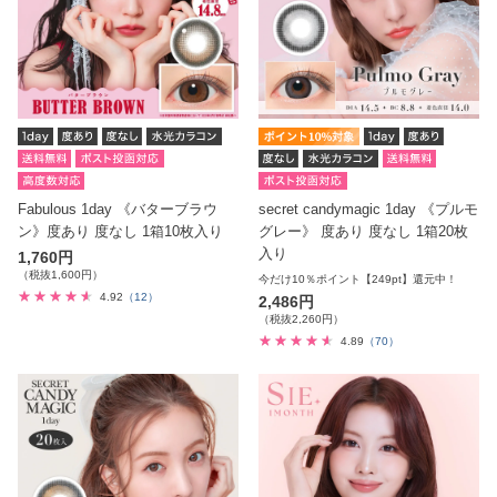
Fabulous 1day 《バターブラウ
secret candymagic 1day 《プルモ
ン》度あり 度なし 1箱10枚入り
グレー》 度あり 度なし 1箱20枚
入り
1,760円
（税抜1,600円）
今だけ10％ポイント【249pt】還元中！
4.92
（12）
2,486円
（税抜2,260円）
4.89
（70）