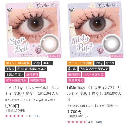
LilMe 1day 《スターベル》 リル
LilMe 1day 《ミスティパフ》 リ
ミィ 度あり 度なし 1箱10枚入り
ルミィ 度あり 度なし 1箱10枚入
り
今だけ10％ポイント【176pt】還元中！
1,760円
今だけ10％ポイント【176pt】還元中！
（税抜1,600円）
1,760円
4.91
（89）
（税抜1,600円）
4.88
（40）