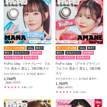
FruFru 1day 《マナグレー》 フル
FruFru 1day 《アマネブラウン》
フル 度あり 度なし 1箱10枚入り
フルフル 度あり 度なし 1箱10枚
入り
今だけ10％ポイント【176pt】還元中！
1,760円
今だけ10％ポイント【176pt】還元中！
（税抜1,600円）
1,760円
4.96
（73）
（税抜1,600円）
4.93
（106）