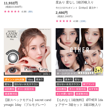
度あり 度なし 1箱20枚入り
11,932円
（税抜10,848円）
今だけ10％ポイント【249pt】還元中！
4.98
（89）
2,486円
（税抜2,260円）
4.98
（106）
【新スペックモデル】secret cand
【もれなく1箱無料】 ØTHER 1da
ymagic 1day 《プルモグレー》
y アザー 3箱セット 1箱10枚入り