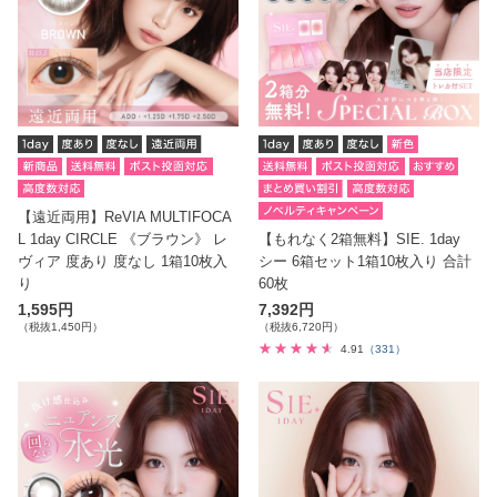
【遠近両用】ReVIA MULTIFOCA
L 1day CIRCLE 《ブラウン》 レ
【もれなく2箱無料】SIE. 1day
ヴィア 度あり 度なし 1箱10枚入
シー 6箱セット1箱10枚入り 合計
り
60枚
1,595円
7,392円
（税抜1,450円）
（税抜6,720円）
4.91
（331）