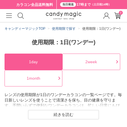
カラコン全品
送料無料
17時まで
当日発送
（土日祝14時）
0
キャンディーマジックTOP
使用期限で探す
使用期限：1日(ワンデー)
使用期限：1日(ワンデー)
1day
2week
1month
レンズの使用期限が1日のワンデーカラコンの一覧ページです。毎
日新しいレンズを使うことで清潔さを保ち、目の健康を守りま
す。手間いらずで便利なワンデーカラコンは、忙しい日常にもぴ
ったりです。さらに、2weekや1monthのタイプもご用意している
続きを読む
ので、ライフスタイルに合わせて最適なカラコンをお選びくださ
い。