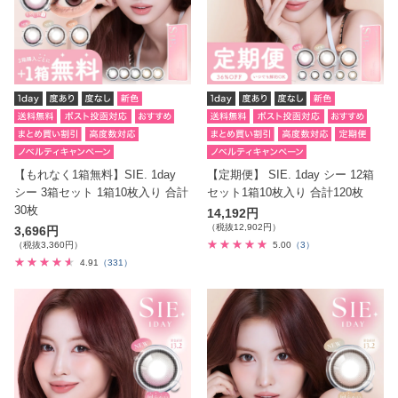
【もれなく1箱無料】SIE. 1day
【定期便】 SIE. 1day シー 12箱
シー 3箱セット 1箱10枚入り 合計
セット1箱10枚入り 合計120枚
30枚
14,192円
（税抜12,902円）
3,696円
（税抜3,360円）
5.00
（3）
4.91
（331）