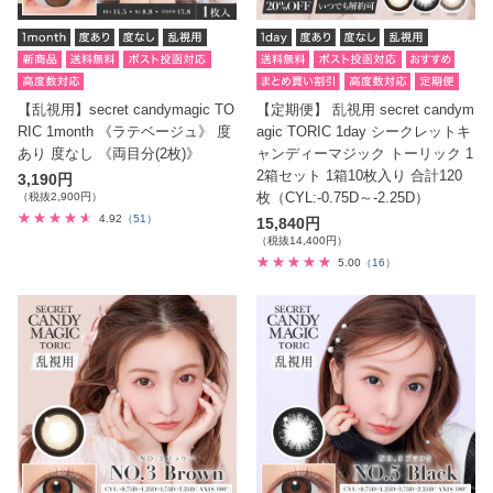
【乱視用】secret candymagic TO
【定期便】 乱視用 secret candym
RIC 1month 《ラテベージュ》 度
agic TORIC 1day シークレットキ
あり 度なし 《両目分(2枚)》
ャンディーマジック トーリック 1
2箱セット 1箱10枚入り 合計120
3,190円
枚（CYL:-0.75D～-2.25D）
（税抜2,900円）
4.92
（51）
15,840円
（税抜14,400円）
5.00
（16）