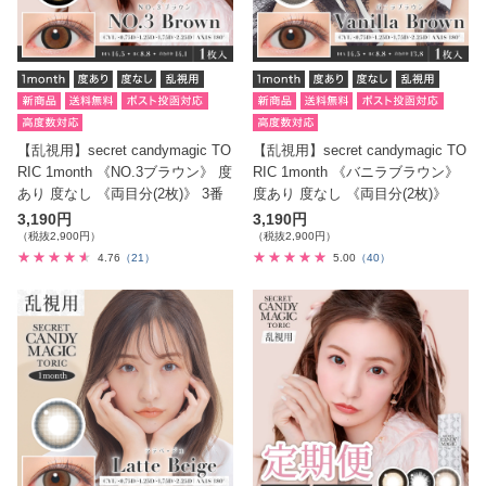
乱視用カラコンについて
処方箋の見方
よくあるご質問
【乱視用】secret candymagic TO
【乱視用】secret candymagic TO
RIC 1month 《NO.3ブラウン》 度
RIC 1month 《バニラブラウン》
あり 度なし 《両目分(2枚)》 3番
度あり 度なし 《両目分(2枚)》
3,190円
3,190円
（税抜2,900円）
（税抜2,900円）
4.76
（21）
5.00
（40）