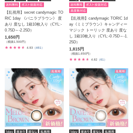
【乱視用】secret candymagic TO
RIC 1day 《バニラブラウン》 度
【乱視用】candymagic TORIC 1d
あり 度なし 1箱10枚入り（CYL:-
ay《ミミブラウン》キャンディー
0.75D～-2.25D）
マジック トーリック 度あり 度な
し 1箱10枚入り（CYL:-0.75D～-1.
1,650円
25D）
（税抜1,500円）
4.93
（461）
1,815円
（税抜1,650円）
4.82
（61）