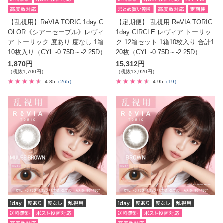
【乱視用】ReVIA TORIC 1day C
【定期便】 乱視用 ReVIA TORIC
OLOR《シアーセーブル》レヴィ
1day CIRCLE レヴィア トーリッ
ア トーリック 度あり 度なし 1箱
ク 12箱セット 1箱10枚入り 合計1
10枚入り（CYL:-0.75D～-2.25D）
20枚（CYL:-0.75D～-2.25D）
1,870円
15,312円
（税抜1,700円）
（税抜13,920円）
4.85
（265）
4.95
（19）