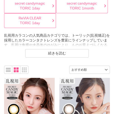
secret candymagic
secret candymagic
TORIC 1day
TORIC 1month
ReVIA CLEAR
TORIC 1day
乱視用カラコンの人気商品カテゴリでは、トーリック(乱視矯正)を
採用したカラーコンタクトレンズを豊富にラインナップしていま
す。乱視は角膜や水晶体のゆがみにより、ものが見えづらくなる
症状ですが、トーリックレンズならそのゆがみを補正し、クリア
続きを読む
な視界を実現。高度数に対応した商品もあるため、度が強い方で
も安心してお選びいただけます。さらに、おしゃれなカラー展開
が充実しているので、視界の鮮明さとファッション性を同時に楽
しめるのも魅力。通販だからこそ、人気ブランドや最新アイテム
を自宅にいながらじっくり比較検討できます。ぜひあなたのライ
フスタイルにぴったりの乱視用カラコンを見つけて、快適な毎日
をお過ごしください。
購入が初めての方へ