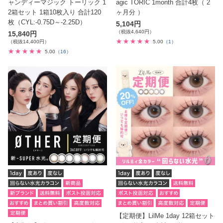
ャンディーマジック トーリック 1
agic TORIC 1month 合計4枚（ 2
2箱セット 1箱10枚入り 合計120
ヶ月分 ）
枚（CYL:-0.75D～-2.25D）
5,104円
（税抜4,640円）
15,840円
（税抜14,400円）
5.00
（1）
5.00
（16）
【定期便】LilMe 1day 12箱セット