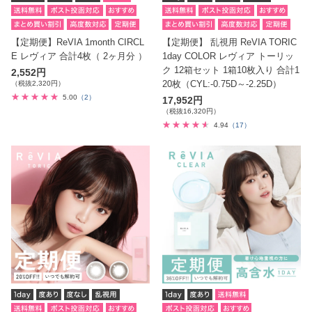
【定期便】ReVIA 1month CIRCL
【定期便】 乱視用 ReVIA TORIC
E レヴィア 合計4枚（ 2ヶ月分 ）
1day COLOR レヴィア トーリッ
ク 12箱セット 1箱10枚入り 合計1
2,552円
20枚（CYL:-0.75D～-2.25D）
（税抜2,320円）
5.00
（2）
17,952円
（税抜16,320円）
4.94
（17）