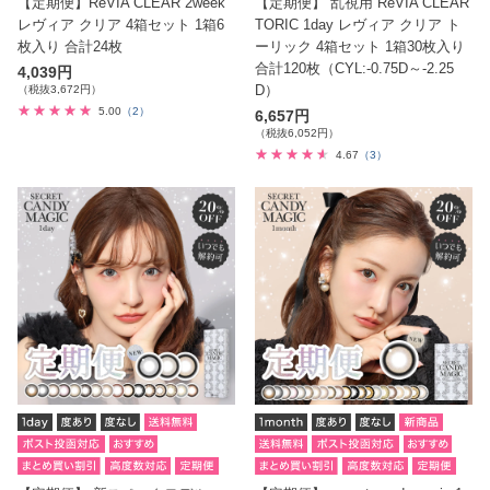
【定期便】ReVIA CLEAR 2week
【定期便】 乱視用 ReVIA CLEAR
レヴィア クリア 4箱セット 1箱6
TORIC 1day レヴィア クリア ト
枚入り 合計24枚
ーリック 4箱セット 1箱30枚入り
合計120枚（CYL:-0.75D～-2.25
4,039円
D）
（税抜3,672円）
5.00
（2）
6,657円
（税抜6,052円）
4.67
（3）