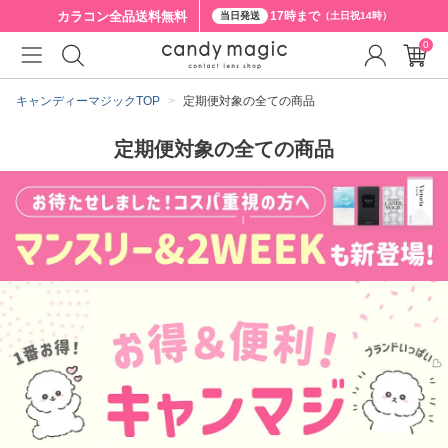
カラコン全品
送料無料
17時まで
当日発送
（土日祝14時）
0
キャンディーマジックTOP
定期便対象の全ての商品
定期便対象の全ての商品