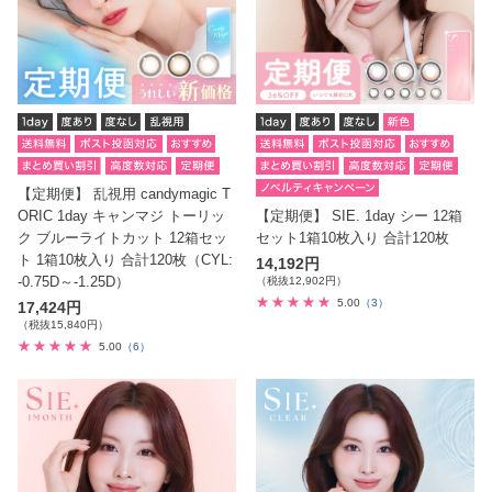
【定期便】 乱視用 candymagic T
ORIC 1day キャンマジ トーリッ
【定期便】 SIE. 1day シー 12箱
ク ブルーライトカット 12箱セッ
セット1箱10枚入り 合計120枚
ト 1箱10枚入り 合計120枚（CYL:
14,192円
-0.75D～-1.25D）
（税抜12,902円）
5.00
（3）
17,424円
（税抜15,840円）
5.00
（6）