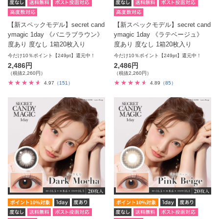
【新スペックモデル】secret cand
【新スペックモデル】secret cand
ymagic 1day 《バニラブラウン》
ymagic 1day 《ラテベージュ》
度あり 度なし 1箱20枚入り
度あり 度なし 1箱20枚入り
今だけ10％ポイント【249pt】還元中！
今だけ10％ポイント【249pt】還元中！
2,486円
2,486円
（税抜2,260円）
（税抜2,260円）
4.97
（151）
4.89
（85）