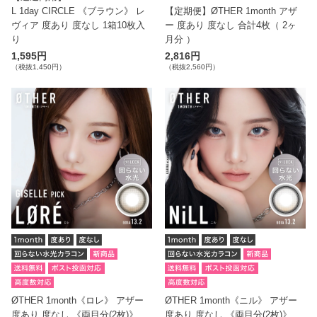
L 1day CIRCLE 《ブラウン》 レ
【定期便】ØTHER 1month アザ
ヴィア 度あり 度なし 1箱10枚入
ー 度あり 度なし 合計4枚（ 2ヶ
り
月分 ）
1,595円
2,816円
（税抜1,450円）
（税抜2,560円）
ØTHER 1month《ロレ》 アザー
ØTHER 1month《ニル》 アザー
度あり 度なし 《両目分(2枚)》
度あり 度なし 《両目分(2枚)》