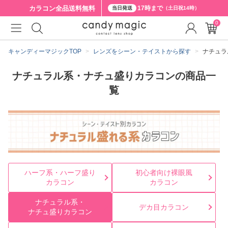
カラコン全品
送料無料
17時まで
当日発送
（土日祝14時）
0
キャンディーマジックTOP
レンズをシーン・テイストから探す
ナチュラ
ナチュラル系・ナチュ盛りカラコンの商品一
覧
ハーフ系・ハーフ盛り
初心者向け裸眼風
カラコン
カラコン
ナチュラル系・
デカ目カラコン
ナチュ盛りカラコン