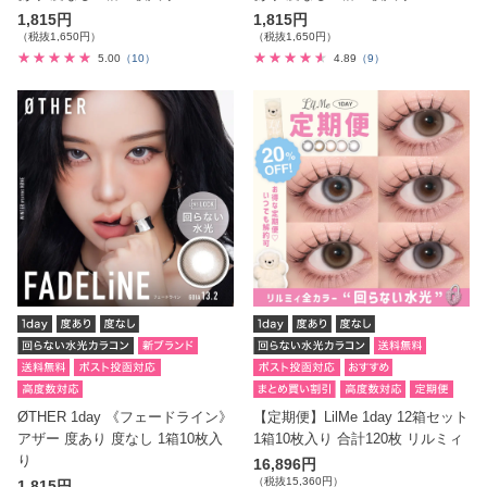
1,815円
1,815円
（税抜1,650円）
（税抜1,650円）
5.00
（10）
4.89
（9）
ØTHER 1day 《フェードライン》
【定期便】LilMe 1day 12箱セット
アザー 度あり 度なし 1箱10枚入
1箱10枚入り 合計120枚 リルミィ
り
16,896円
（税抜15,360円）
1,815円