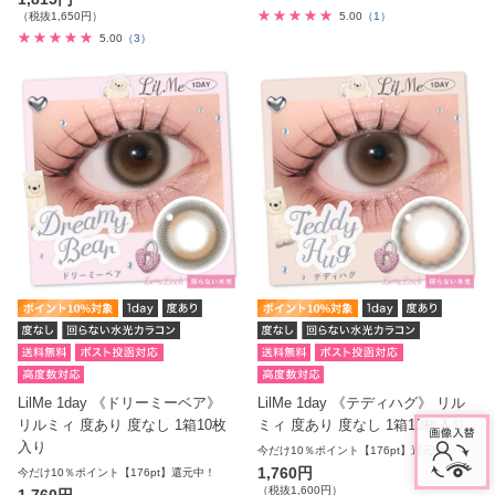
（税抜1,650円）
5.00
（1）
5.00
（3）
LilMe 1day 《ドリーミーベア》
LilMe 1day 《テディハグ》 リル
リルミィ 度あり 度なし 1箱10枚
ミィ 度あり 度なし 1箱10枚入り
入り
今だけ10％ポイント【176pt】還元中！
1,760円
今だけ10％ポイント【176pt】還元中！
（税抜1,600円）