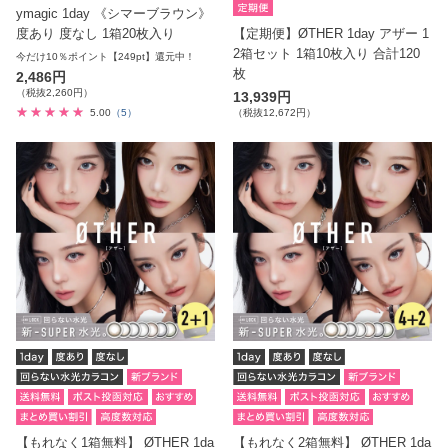
ymagic 1day 《シマーブラウン》
度あり 度なし 1箱20枚入り
【定期便】ØTHER 1day アザー 1
2箱セット 1箱10枚入り 合計120
今だけ10％ポイント【249pt】還元中！
枚
2,486円
（税抜2,260円）
13,939円
5.00
（5）
（税抜12,672円）
【もれなく1箱無料】 ØTHER 1da
【もれなく2箱無料】 ØTHER 1da