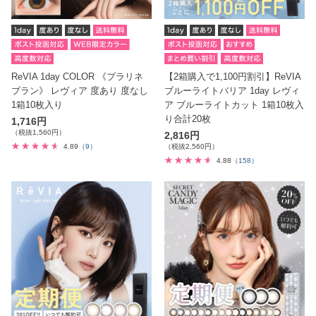
ReVIA 1day COLOR 《プラリネ
【2箱購入で1,100円割引】ReVIA
ブラン》 レヴィア 度あり 度なし
ブルーライトバリア 1day レヴィ
1箱10枚入り
ア ブルーライトカット 1箱10枚入
り合計20枚
1,716円
（税抜1,560円）
2,816円
4.89
（9）
（税抜2,560円）
4.88
（158）