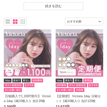
出します。ナチュラルメイクにもしっかりメイクにも合わせやす
続きを読む
く、オンオフ問わず使える万能さが魅力。さりげなく印象を変え
たいカラコン愛用者に支持されています。
【2箱購入で1,100円割引】 Victori
【定期便】 Victoria 1day 12箱セ
a 1day 1箱10枚入り 合計20枚
ット 1箱10枚入り 合計120枚
2,200円
12,672円