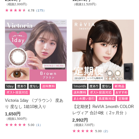
（税抜2,000円）
（税抜11,520円）
4.78
（175）
Victoria 1day 《ブラウン》 度あ
り 度なし 1箱10枚入り
【定期便】ReVIA 1month COLOR
レヴィア 合計4枚（ 2ヶ月分 ）
1,650円
（税抜1,500円）
2,992円
5.00
（1）
（税抜2,720円）
5.00
（2）