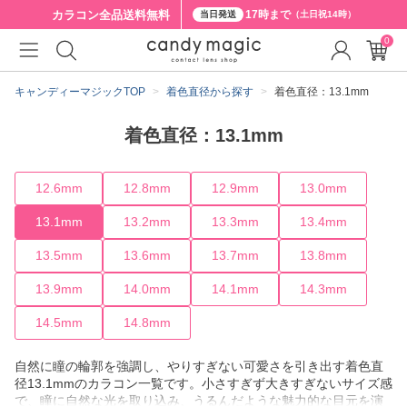
カラコン全品
送料無料
17時まで
当日発送
（土日祝14時）
0
キャンディーマジックTOP
着色直径から探す
着色直径：13.1mm
着色直径：13.1mm
12.6mm
12.8mm
12.9mm
13.0mm
13.1mm
13.2mm
13.3mm
13.4mm
13.5mm
13.6mm
13.7mm
13.8mm
13.9mm
14.0mm
14.1mm
14.3mm
14.5mm
14.8mm
自然に瞳の輪郭を強調し、やりすぎない可愛さを引き出す着色直
径13.1mmのカラコン一覧です。小さすぎず大きすぎないサイズ感
で、瞳に自然な光を取り込み、うるんだような魅力的な目元を演