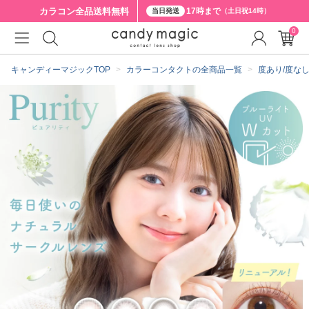
カラコン全品
送料無料
17時まで
当日発送
（土日祝14時）
0
クーポン詳細
キャンディーマジックTOP
カラーコンタクトの全商品一覧
度あり/度な