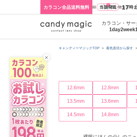
0
17
カラコン全品送料無料
当日発送
時ま
ログイン・新規会員登録
買い物カゴ
カラコン・サー
1day
2week
キャンディーマジックTOP
着色直径から探す
12.6mm
12.8mm
13.5mm
13.6mm
14.5mm
14.8mm
裸眼にほんの少しのニュ