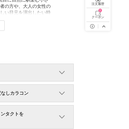
遠近両用カラコン 1day商品一覧を見る
注文履歴
者の方や、大人の女性の
0
しい目元を演出したい時
クーポン
・度なしカラコン
コンタクトを