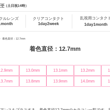
で（土日祝14時）
乱視用コンタク
クルレンズ
クリアコンタクト
1month
1day
2week
1day
1month
新商品
新商品
新商品
新商品
新商品
高含水
低
着色直径：12.7mm
着色直径：12.7mm
新商品
新商品
12.9mm
13.0mm
13.1mm
13.2mm
13.7mm
13.8mm
13.9mm
14.0mm
新商品
カラコン・サークルレンズ 1day 商品一覧を
カ
クリアコンタクトレンズ 1day 商品一覧を
カ
アンスをプラスする、着色直径12.7mmのカラコン一覧です