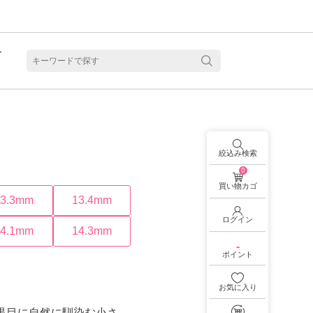
ト
含水
絞込み検索
0
買い物カゴ
13.3mm
13.4mm
ログイン
14.1mm
14.3mm
-
ポイント
お気に入り
見る
乱視用カラコン 1month商品一覧を見る
乱視用カラコン 1day商品一覧を見る
乱視用カラコン 1day商品一覧を見る
ラコン・サークルレンズ 2week商品一覧を見る
クリアコンタクトレンズ 2week 商品一覧を見る
見る
乱視用カラコン 1day商品一覧を見る
ラコン・サークルレンズ 1month商品一覧を見る
。黒目に自然に馴染む小さ