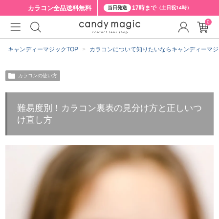
カラコン全品
送料無料
17時まで
当日発送
（土日祝14時）
0
キャンディーマジックTOP
カラコンについて知りたいならキャンディーマジ
カラコンの使い方
難易度別！カラコン裏表の見分け方と正しいつ
け直し方