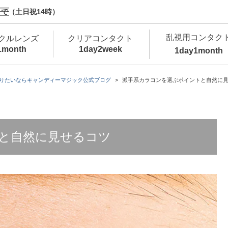
で（土日祝14時）
乱視用コンタク
クルレンズ
クリアコンタクト
1month
1day
2week
1day
1month
新商品
新商品
新商品
新商品
新商品
高含水
低
りたいならキャンディーマジック公式ブログ
派手系カラコンを選ぶポイントと自然に
新商品
新商品
と自然に見せるコツ
新商品
カラコン・サークルレンズ 1day 商品一覧を
カ
クリアコンタクトレンズ 1day 商品一覧を
カ