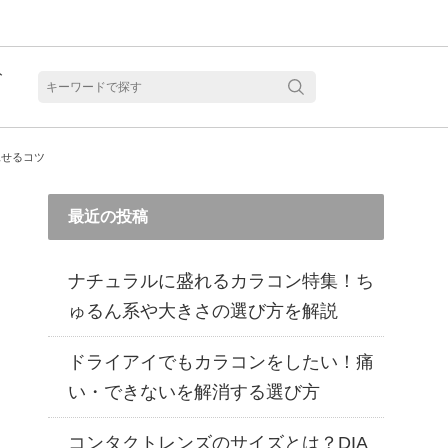
ト
含水
見せるコツ
最近の投稿
ナチュラルに盛れるカラコン特集！ち
ゅるん系や大きさの選び方を解説
ドライアイでもカラコンをしたい！痛
い・できないを解消する選び方
見る
乱視用カラコン 1month商品一覧を見る
乱視用カラコン 1day商品一覧を見る
乱視用カラコン 1day商品一覧を見る
ラコン・サークルレンズ 2week商品一覧を見る
クリアコンタクトレンズ 2week 商品一覧を見る
見る
乱視用カラコン 1day商品一覧を見る
ラコン・サークルレンズ 1month商品一覧を見る
コンタクトレンズのサイズとは？DIA