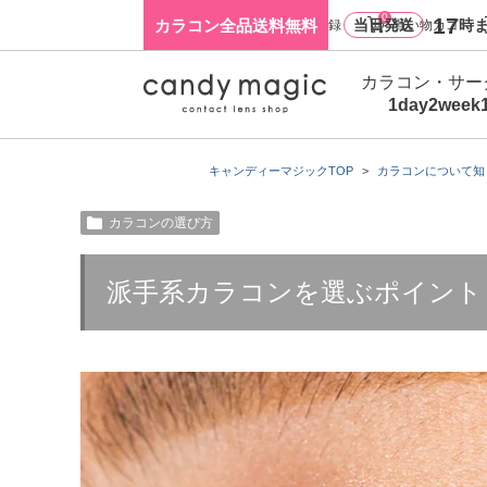
0
17
カラコン全品送料無料
当日発送
時ま
ログイン・新規会員登録
買い物カゴ
カラコン・サー
1day
2week
キャンディーマジックTOP
カラコンについて知
カラコンの選び方
派手系カラコンを選ぶポイント