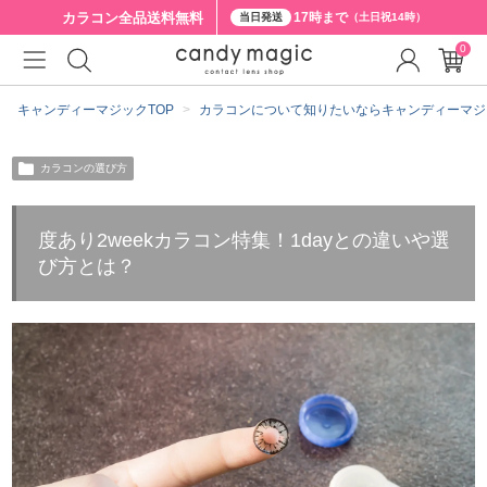
カラコン全品
送料無料
17時まで
当日発送
（土日祝14時）
0
キャンディーマジックTOP
カラコンについて知りたいならキャンディーマジ
カラコンの選び方
度あり2weekカラコン特集！1dayとの違いや選
び方とは？