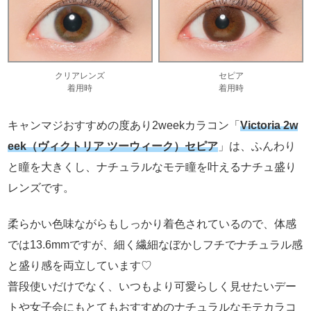
クリアレンズ
セピア
着用時
着用時
キャンマジおすすめの度あり2weekカラコン「
Victoria 2w
eek（ヴィクトリア ツーウィーク）セピア
」は、ふんわり
と瞳を大きくし、ナチュラルなモテ瞳を叶えるナチュ盛り
レンズです。
柔らかい色味ながらもしっかり着色されているので、体感
では13.6mmですが、細く繊細なぼかしフチでナチュラル感
と盛り感を両立しています♡
普段使いだけでなく、いつもより可愛らしく見せたいデー
トや女子会にもとてもおすすめのナチュラルなモテカラコ