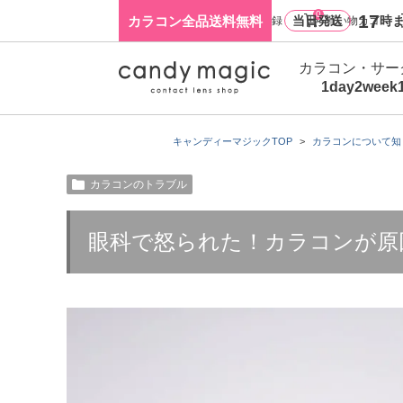
0
17
カラコン全品送料無料
当日発送
時ま
ログイン・新規会員登録
買い物カゴ
カラコン・サー
1day
2week
キャンディーマジックTOP
カラコンについて知
カラコンのトラブル
眼科で怒られた！カラコンが原