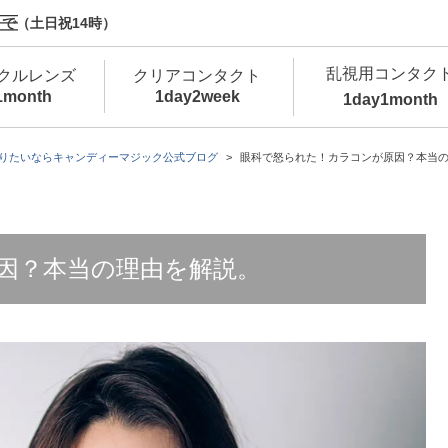
で（土日祝14時）
乱視用コンタク
クルレンズ
クリアコンタクト
1month
1day
2week
1day
1month
新商品
新商品
新商品
新商品
新商品
高含水
低
りたいならキャンディーマジック公式ブログ
眼科で怒られた！カラコンが原因？本当
新商品
新商品
因？本当の理由を解説。
新商品
カラコン・サークルレンズ 1day 商品一覧を
カ
クリアコンタクトレンズ 1day 商品一覧を
カ