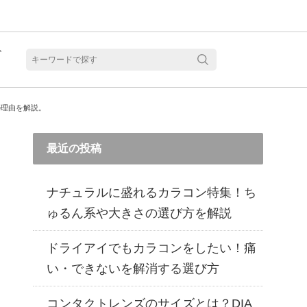
ト
含水
の理由を解説。
最近の投稿
ナチュラルに盛れるカラコン特集！ち
ゅるん系や大きさの選び方を解説
ドライアイでもカラコンをしたい！痛
い・できないを解消する選び方
見る
乱視用カラコン 1month商品一覧を見る
乱視用カラコン 1day商品一覧を見る
乱視用カラコン 1day商品一覧を見る
ラコン・サークルレンズ 2week商品一覧を見る
クリアコンタクトレンズ 2week 商品一覧を見る
見る
乱視用カラコン 1day商品一覧を見る
ラコン・サークルレンズ 1month商品一覧を見る
コンタクトレンズのサイズとは？DIA