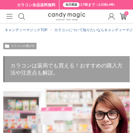
カラコン全品
送料無料
17時まで
当日発送
（土日祝14時）
0
キャンディーマジックTOP
カラコンについて知りたいならキャンディーマジ
カラコンの選び方
カラコンは薬局でも買える！おすすめの購入方
法や注意点も解説。