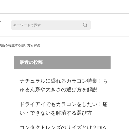
ト
含水
快感を軽減する使い方も解説
最近の投稿
ナチュラルに盛れるカラコン特集！ち
ゅるん系や大きさの選び方を解説
ドライアイでもカラコンをしたい！痛
い・できないを解消する選び方
見る
乱視用カラコン 1month商品一覧を見る
乱視用カラコン 1day商品一覧を見る
乱視用カラコン 1day商品一覧を見る
ラコン・サークルレンズ 2week商品一覧を見る
クリアコンタクトレンズ 2week 商品一覧を見る
見る
乱視用カラコン 1day商品一覧を見る
ラコン・サークルレンズ 1month商品一覧を見る
コンタクトレンズのサイズとは？DIA