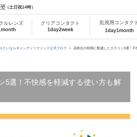
で（土日祝14時）
乱視用コンタク
クルレンズ
クリアコンタクト
1month
1day
2week
1day
1month
新商品
新商品
新商品
新商品
新商品
高含水
低
りたいならキャンディーマジック公式ブログ
花粉症の時期に配慮したカラコン5選！不
新商品
新商品
ン5選！不快感を軽減する使い方も解
新商品
カラコン・サークルレンズ 1day 商品一覧を
カ
クリアコンタクトレンズ 1day 商品一覧を
カ