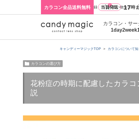
0
17
カラコン全品送料無料
当日発送
時ま
ログイン・新規会員登録
買い物カゴ
カラコン・サー
1day
2week
キャンディーマジックTOP
カラコンについて知
カラコンの選び方
花粉症の時期に配慮したカラコ
説