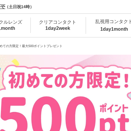
で（土日祝14時）
乱視用コンタク
クルレンズ
クリアコンタクト
1month
1day
2week
1day
1month
新商品
新商品
新商品
新商品
新商品
高含水
低
めての方限定！最大500ポイントプレゼント
新商品
新商品
新商品
カラコン・サークルレンズ 1day 商品一覧を
カ
クリアコンタクトレンズ 1day 商品一覧を
カ