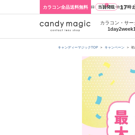
0
17
カラコン全品送料無料
当日発送
時ま
ログイン・新規会員登録
買い物カゴ
カラコン・サー
1day
2week
キャンディーマジックTOP
キャンペーン
初