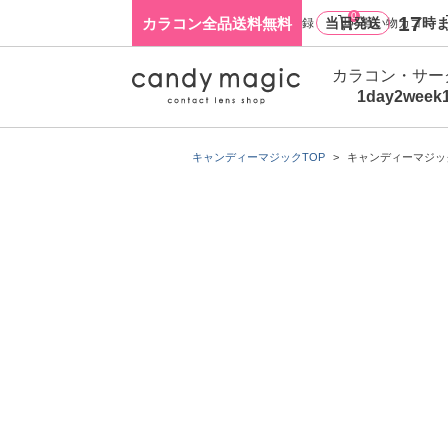
0
17
カラコン全品送料無料
当日発送
時ま
ログイン・新規会員登録
買い物カゴ
カラコン・サー
1day
2week
キャンディーマジックTOP
キャンディーマジック