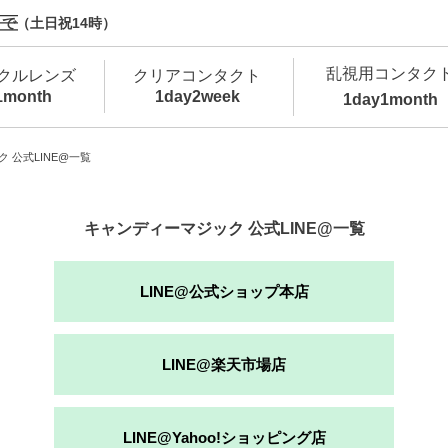
で（土日祝14時）
乱視用コンタク
クルレンズ
クリアコンタクト
1month
1day
2week
1day
1month
新商品
新商品
新商品
新商品
新商品
高含水
低
 公式LINE@一覧
新商品
新商品
キャンディーマジック 公式LINE@一覧
LINE@公式ショップ本店
新商品
LINE@楽天市場店
カラコン・サークルレンズ 1day 商品一覧を
カ
クリアコンタクトレンズ 1day 商品一覧を
カ
LINE@Yahoo!ショッピング店