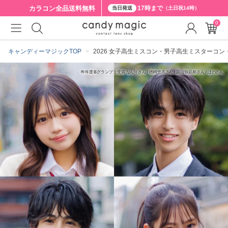
カラコン全品
送料無料
17時まで
当日発送
（土日祝14時）
0
キャンディーマジックTOP
2026 女子高生ミスコン・男子高生ミスターコ
昨年度各グランプリ受賞 なんりさん / 楢崎悠亮さん / 園山弥凪都さん / ほのさん