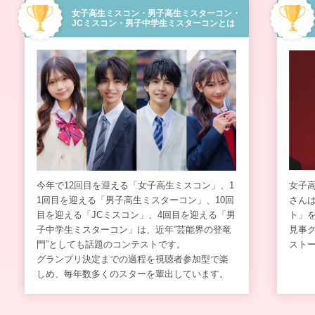
女子高生ミスコン・男子高生ミスターコン・
JCミスコン・男子中学生ミスターコンとは
今年で12回目を迎える「女子高生ミスコン」、1
女子高
1回目を迎える「男子高生ミスターコン」、10回
さん
目を迎える「JCミスコン」、4回目を迎える「男
ト」
子中学生ミスターコン」は、近年”芸能界の登竜
見事
門”としても話題のコンテストです。
スト
グランプリ決定までの過程を視聴者参加型で楽
しめ、毎年数多くのスターを輩出しています。