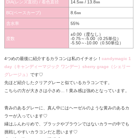
DIA(レンズ直径) / 着色直径
14.5㎜ / 13.8㎜
BC(ベースカーブ)
8.6㎜
含水率
55%
±0.00（度なし）
度数
-0.75～-5.00（0.25単位）
-5.50～-10.00（0.50単位）
4つめの最後に紹介するカラコンは私のイチオシ！
candymagic 1
day（キャンディーマジック ワンデー）sherry grage（シェリー
グレージュ）
です♡
先ほど紹介したクリアグレーと似ているカラコンです。
こちらの方が大きさは小さめ…！黄み感は強めとなっています。
青みのあるグレーに、真ん中にはヘーゼルのような黄みのあるカ
ラーが入っています♡
縁はふんわりめで、ブラックやブラウンではないカラーの中でも
挑戦しやすいカラコンだと思います♡