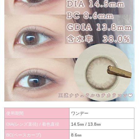
使用期間
ワンデー
DIA(レンズ直径) / 着色直径
14.5㎜ / 13.8㎜
BC(ベースカーブ)
8.6㎜