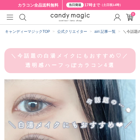
カラコン全品
送料無料
17時まで
当日発送
（土日祝14時）
0
キャンディーマジックTOP
公式クリエイター
airi 記事一覧
＼今話題
＼今話題の白湯メイクにもおすすめ♡／
透明感ハーフっぽカラコン4選