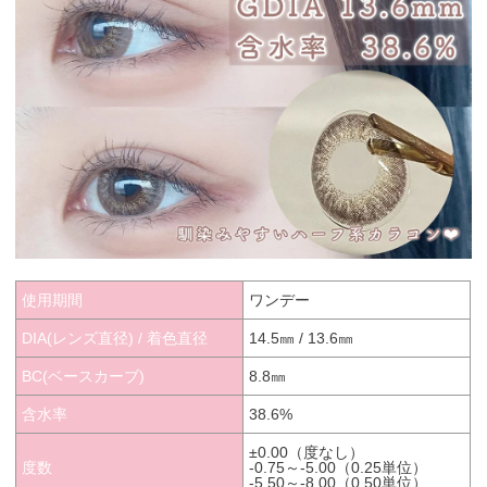
使用期間
ワンデー
DIA(レンズ直径) / 着色直径
14.5㎜ / 13.6㎜
BC(ベースカーブ)
8.8㎜
含水率
38.6%
±0.00（度なし）
度数
-0.75～-5.00（0.25単位）
-5.50～-8.00（0.50単位）