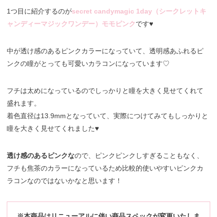
1つ目に紹介するのが
secret candymagic 1day（シークレットキ
ャンディーマジックワンデー）モモピンク
です♥
中が透け感のあるピンクカラーになっていて、透明感あふれるピ
ンクの瞳がとっても可愛いカラコンになっています♡
フチは太めになっているのでしっかりと瞳を大きく見せてくれて
盛れます。
着色直径は13.9mmとなっていて、実際につけてみてもしっかりと
瞳を大きく見せてくれました♥
透け感のあるピンクな
ので、ピンクピンクしすぎることもなく、
フチも焦茶のカラーになっているため比較的使いやすいピンクカ
ラコンなのではないかなと思います！
※本商品はリニューアルに伴い商品スペックが変更いたしま