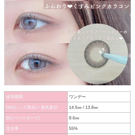
使用期間
ワンデー
DIA(レンズ直径) / 着色直径
14.5㎜ / 13.8㎜
BC(ベースカーブ)
8.6㎜
含水率
55%