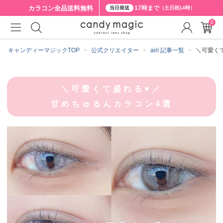
カラコン全品
送料無料
17時まで
当日発送
（土日祝14時）
0
キャンディーマジックTOP
公式クリエイター
airi 記事一覧
＼可愛く
＼可愛くて盛れる♥／
甘めちゅるんカラコン4選