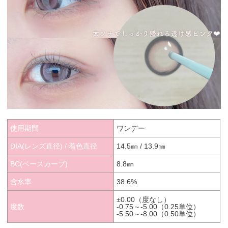
使用期間
ワンデー
DIA(レンズ直径) / 着色直径
14.5㎜ / 13.9㎜
BC(ベースカーブ)
8.8㎜
含水率
38.6%
±0.00（度なし）
度数
-0.75～-5.00（0.25単位）
-5.50～-8.00（0.50単位）