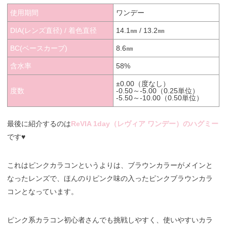
使用期間
ワンデー
DIA(レンズ直径) / 着色直径
14.1㎜ / 13.2㎜
BC(ベースカーブ)
8.6㎜
含水率
58%
±0.00（度なし）
度数
-0.50～-5.00（0.25単位）
-5.50～-10.00（0.50単位）
最後に紹介するのは
ReVIA 1day（レヴィア ワンデー）のハグミー
です♥
これはピンクカラコンというよりは、ブラウンカラーがメインと
なったレンズで、ほんのりピンク味の入ったピンクブラウンカラ
コンとなっています。
ピンク系カラコン初心者さんでも挑戦しやすく、使いやすいカラ