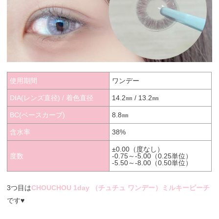
使用期間
ワンデー
DIA(レンズ直径) / 着色直径
14.2㎜ / 13.2㎜
BC(ベースカーブ)
8.8㎜
含水率
38%
±0.00（度なし）
度数
-0.75～-5.00（0.25単位）
-5.50～-8.00（0.50単位）
3つ目は
CHOUCHOU 1day （チュチュ ワンデー）ミルキーピーチ
です♥