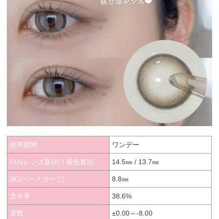
使用期間
ワンデー
DIA(レンズ直径) / 着色直径
14.5㎜ / 13.7㎜
BC(ベースカーブ)
8.8㎜
含水率
38.6%
度数
±0.00～-8.00