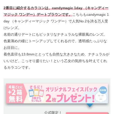
2番目に紹介するカラコンは、candymagic 1day （キャンディー
マジック ワンデー）デートブラウンです。
こちらもcandymagic 1
day （キャンディーマジック ワンデー）で人気No.2を誇る万人受
けレンズ。
名前の通りデートにもピッタリなナチュラルな裸眼風のレンズ。
色素薄めの瞳にトーンアップしてくれるので、透明感たっぷりな
お目目に。
着色直径も13.8mmととっても自然な大きさなため、ナチュラルが
いいけど、こっそり盛りたい！という乙女の気持ちを叶えてくれ
るカラコンです。
公式限定！