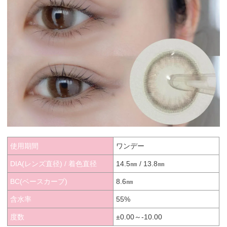
使用期間
ワンデー
DIA(レンズ直径) / 着色直径
14.5㎜ / 13.8㎜
BC(ベースカーブ)
8.6㎜
含水率
55%
度数
±0.00～-10.00