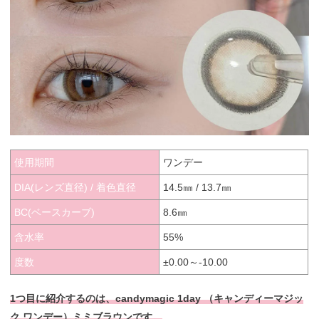
使用期間
ワンデー
DIA(レンズ直径) / 着色直径
14.5㎜ / 13.7㎜
BC(ベースカーブ)
8.6㎜
含水率
55%
度数
±0.00～-10.00
1つ目に紹介するのは、candymagic 1day （キャンディーマジッ
ク ワンデー）ミミブラウンです。