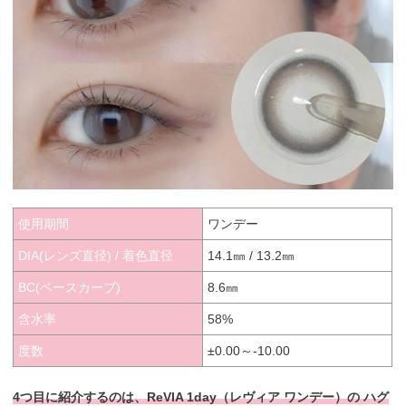
使用期間
ワンデー
DIA(レンズ直径) / 着色直径
14.1㎜ / 13.2㎜
BC(ベースカーブ)
8.6㎜
含水率
58%
度数
±0.00～-10.00
4つ目に紹介するのは、ReVIA 1day（レヴィア ワンデー）の ハグ