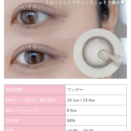
使用期間
ワンデー
DIA(レンズ直径) / 着色直径
14.1㎜ / 13.4㎜
BC(ベースカーブ)
8.6㎜
含水率
58%
度数
±0.00～-10.00