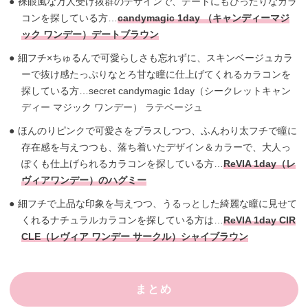
裸眼風な万人受け抜群のデザインで、デートにもぴったりなカラ
コンを探している方…
candymagic 1day （キャンディーマジ
ック ワンデー）デートブラウン
細フチ×ちゅるんで可愛らしさも忘れずに、スキンベージュカラ
ーで抜け感たっぷりなとろ甘な瞳に仕上げてくれるカラコンを
探している方…
secret candymagic 1day（シークレットキャン
ディー マジック ワンデー） ラテベージュ
ほんのりピンクで可愛さをプラスしつつ、ふんわり太フチで瞳に
存在感を与えつつも、落ち着いたデザイン＆カラーで、大人っ
ぽくも仕上げられるカラコンを探している方…
ReVIA 1day（レ
ヴィアワンデー）のハグミー
細フチで上品な印象を与えつつ、うるっとした綺麗な瞳に見せて
くれるナチュラルカラコンを探している方は…
ReVIA 1day CIR
CLE（レヴィア ワンデー サークル）シャイブラウン
まとめ