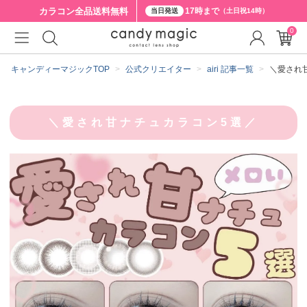
カラコン全品
送料無料
17時まで
当日発送
（土日祝14時）
0
キャンディーマジックTOP
公式クリエイター
airi 記事一覧
＼愛され
＼愛され甘ナチュカラコン5選／