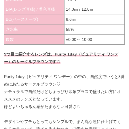
DIA(レンズ直径) / 着色直径
14.0㎜ / 12.8㎜
BC(ベースカーブ)
8.6㎜
含水率
55%
度数
±0.00～-10.00
5つ目に紹介するレンズは、Purity 1day（ピュアリティ ワンデ
ー）のサークルブラウンです♡
Purity 1day（ピュアリティ ワンデー）の中の、自然度でいうと3番
めにあたるサークルブラウン♡
ナチュラルで自然だけどちょっぴり印象プラスで盛りたい方にオ
ススメのレンズとなっています。
ほどよいちゅるん感がたまらない可愛さ♡
デザインやフチもとってもシンプルで、まん丸な瞳に仕上げてく