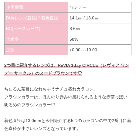
使用期間
ワンデー
DIA(レンズ直径) / 着色直径
14.1㎜ / 13.0㎜
BC(ベースカーブ)
8.6㎜
含水率
58%
度数
±0.00～-10.00
2つ目に紹介するレンズは、ReVIA 1day CIRCLE（レヴィア ワン
デー サークル）のヌードブラウンです♡
ちゅるん茶目になれちゃうナチュ盛れカラコン。
ブラウンカラーは、ほんのり赤みの感じられるような赤茶っぽい
明るめのブラウンカラー♡
着色直径は13.0mmと今回紹介する5つのカラコンの中で2番目に着
色直径が小さいレンズとなっています。