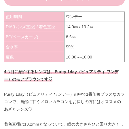
使用期間
ワンデー
DIA(レンズ直径) / 着色直径
14.0㎜ / 13.2㎜
BC(ベースカーブ)
8.6㎜
含水率
55%
度数
±0.00～-10.00
4つ目に紹介するレンズは、Purity 1day（ピュアリティ ワンデ
ー）のモアブラウンです♡
Purity 1day（ピュアリティ ワンデー）の中で1番印象プラスなカラ
コンで、自然に甘くメロいカラコンをお探しの方にはオススメの
あざとレンズ♡
着色直径は13.2mmとなっていて、瞳の大きさをひと回り大きくし