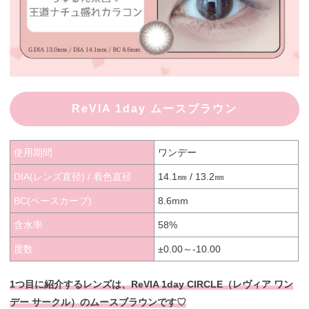
ReVIA 1day ムースブラウン
使用期間
ワンデー
DIA(レンズ直径) / 着色直径
14.1㎜ / 13.2㎜
BC(ベースカーブ)
8.6mm
含水率
58%
度数
±0.00～-10.00
1つ目に紹介するレンズは、ReVIA 1day CIRCLE（レヴィア ワン
デー サークル）のムースブラウンです♡