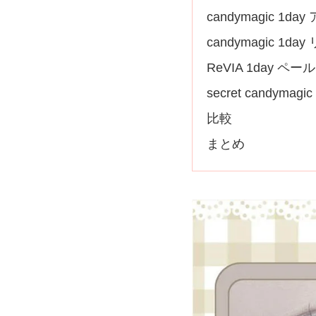
candymagic 1
candymagic 1d
ReVIA 1day ペ
secret candymag
比較
まとめ