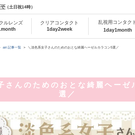
で（土日祝14時）
乱視用コンタク
クルレンズ
クリアコンタクト
1month
1day
2week
1day
1month
新商品
新商品
新商品
新商品
新商品
高含水
低
airi 記事一覧
＼淡色系女子さんのためのおとな綺麗ヘーゼルカラコン5選／
新商品
新商品
子さんのためのおとな綺麗ヘーゼ
選／
新商品
カラコン・サークルレンズ 1day 商品一覧を
カ
クリアコンタクトレンズ 1day 商品一覧を
カ