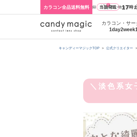
0
17
カラコン全品送料無料
当日発送
時ま
ログイン・新規会員登録
買い物カゴ
カラコン・サー
1day
2week
キャンディーマジックTOP
公式クリエイター
＼淡色系女