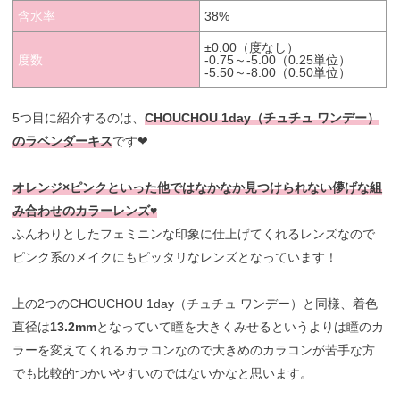
含水率
38%
±0.00（度なし）
度数
-0.75～-5.00（0.25単位）
-5.50～-8.00（0.50単位）
5つ目に紹介するのは、
CHOUCHOU 1day（チュチュ ワンデー）
のラベンダーキス
です❤︎
オレンジ×ピンクといった他ではなかなか見つけられない儚げな組
み合わせのカラーレンズ♥
ふんわりとしたフェミニンな印象に仕上げてくれるレンズなので
ピンク系のメイクにもピッタリなレンズとなっています！
上の2つのCHOUCHOU 1day（チュチュ ワンデー）と同様、着色
直径は
13.2mm
となっていて瞳を大きくみせるというよりは瞳のカ
ラーを変えてくれるカラコンなので大きめのカラコンが苦手な方
でも比較的つかいやすいのではないかなと思います。