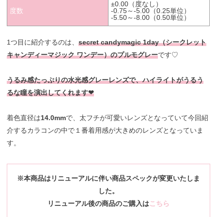
±0.00（度なし）
度数
-0.75～-5.00（0.25単位）
-5.50～-8.00（0.50単位）
1つ目に紹介するのは、
secret candymagic 1day（シークレット
キャンディーマジック ワンデー）のプルモグレー
です♡
うるみ感たっぷりの水光感グレーレンズで、ハイライトがうるう
るな瞳を演出してくれます❤︎
着色直径は
14.0mm
で、太フチが可愛いレンズとなっていて今回紹
介するカラコンの中で１番着用感が大きめのレンズとなっていま
す。
※本商品はリニューアルに伴い商品スペックが変更いたしま
した。
リニューアル後の商品のご購入は
こちら