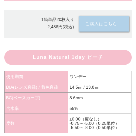
1箱単品20枚入り
ご購入はこちら
2,486円(税込)
Luna Natural 1day ピーチ
使用期間
ワンデー
DIA(レンズ直径) / 着色直径
14.5㎜ / 13.8㎜
BC(ベースカーブ)
8.6mm
含水率
55%
±0.00（度なし）
度数
-0.75～-5.00（0.25単位）
-5.50～-8.00（0.50単位）