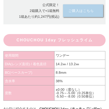
公式限定！
2箱購入で+1箱無料
ご購入はこちら
1箱あたり約1,247円(税込)
CHOUCHOU 1day フレッシュライム
使用期間
ワンデー
DIA(レンズ直径) / 着色直径
14.2㎜ / 13.2㎜
BC(ベースカーブ)
8.8mm
含水率
38%
±0.00（度なし）
度数
-0.75～-5.00（0.25単位）
-5.50～-8.00（0.50単位）
4つ目に紹介するのは、
CHOUCHOU 1day（チュチュ ワンデー）