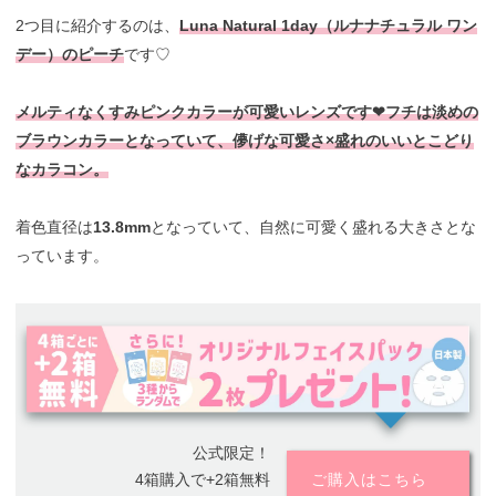
2つ目に紹介するのは、
Luna Natural 1day（ルナナチュラル ワン
デー）のピーチ
です♡
メルティなくすみピンクカラーが可愛いレンズです❤︎フチは淡めの
ブラウンカラーとなっていて、儚げな可愛さ×盛れのいいとこどり
なカラコン。
着色直径は
13.8mm
となっていて、自然に可愛く盛れる大きさとな
っています。
公式限定！
4箱購入で+2箱無料
ご購入はこちら