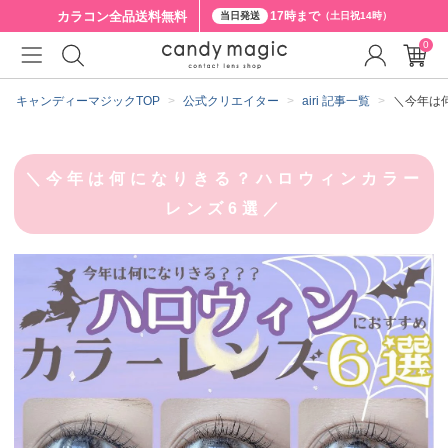
カラコン全品
送料無料
17時まで
当日発送
（土日祝14時）
0
キャンディーマジックTOP
公式クリエイター
airi 記事一覧
＼今年は
＼今年は何になりきる？ハロウィンカラー
レンズ6選／