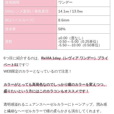
使用期間
ワンデー
DIA(レンズ直径) / 着色直径
14.1㎜ / 13.0㎜
BC(ベースカーブ)
8.6mm
含水率
58%
±0.00（度なし）
度数
-0.50～-5.00（0.25単位）
-5.50～-10.00（0.50単位）
6つ目に紹介するのは、
ReVIA 1day（レヴィア ワンデー）プライ
ベート01
です♡
WEB限定のカラーとなっているので注意！
カラーがとっても高発色なのでしっかり瞳のカラーを変えつつ、
盛りたいという方にはこのカラコンもオススメです！
透明感溢れるニュアンスヘーゼルカラーにトーンアップ。潤み感
と繊細なヘーゼルカラーで瞳の柔らかさも演出してくれます。