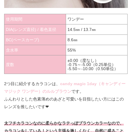
使用期間
ワンデー
DIA(レンズ直径) / 着色直径
14.5㎜ / 13.7㎜
BC(ベースカーブ)
8.6㎜
含水率
55%
±0.00（度なし）
度数
-0.75～-5.00（0.25単位）
-5.50～-10.00（0.50単位）
2つ目に紹介するカラコンは、
candy magic 1day（キャンディー
マジック ワンデー）のルルブラウン
です。
ふんわりとした色素薄めのあざと可愛いを目指したい方にはこの
レンズを推したいです❤︎
太フチカラコンなのに柔らかなラテっぽブラウンカラーなので、
カラコンをしている！という主張を激しくなく、自然に盛ること