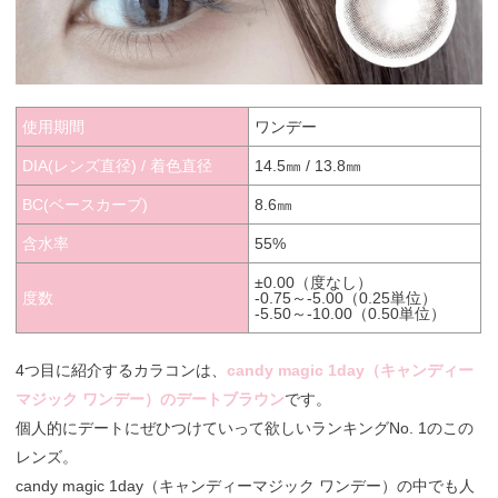
使用期間
ワンデー
DIA(レンズ直径) / 着色直径
14.5㎜ / 13.8㎜
BC(ベースカーブ)
8.6㎜
含水率
55%
±0.00（度なし）
度数
-0.75～-5.00（0.25単位）
-5.50～-10.00（0.50単位）
4つ目に紹介するカラコンは、
candy magic 1day（キャンディー
マジック ワンデー）のデートブラウン
です。
個人的にデートにぜひつけていって欲しいランキングNo. 1のこの
レンズ。
candy magic 1day（キャンディーマジック ワンデー）の中でも人