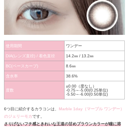
使用期間
ワンデー
DIA(レンズ直径) / 着色直径
14.2㎜ / 13.2㎜
BC(ベースカーブ)
8.6㎜
含水率
38.6%
±0.00（度なし）
度数
-0.75～-5.00(0.25単位)
-5.50～-6.00(0.50単位)
6つ目に紹介するカラコンは、
Marble 1day（マーブル ワンデー）
のジェリーモカ
です。
さりげないフチ感ときれいな王道の甘めブラウンカラーが瞳に溶