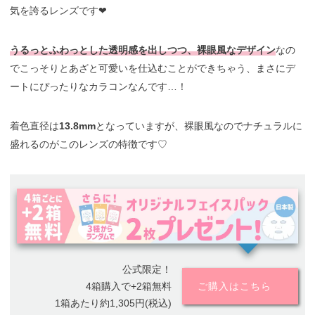
気を誇るレンズです❤︎
うるっとふわっとした透明感を出しつつ、裸眼風なデザイン
なの
でこっそりとあざと可愛いを仕込むことができちゃう、まさにデ
ートにぴったりなカラコンなんです…！
着色直径は
13.8mm
となっていますが、裸眼風なのでナチュラルに
盛れるのがこのレンズの特徴です♡
公式限定！
4箱購入で+2箱無料
ご購入はこちら
1箱あたり約1,305円(税込)