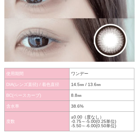
使用期間
ワンデー
DIA(レンズ直径) / 着色直径
14.5㎜ / 13.6㎜
BC(ベースカーブ)
8.8㎜
含水率
38.6%
±0.00（度なし）
度数
-0.75～-5.00(0.25単位)
-5.50～-6.00(0.50単位)