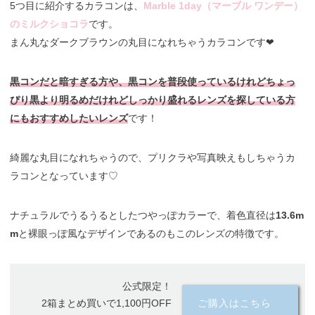
5つ目に紹介するカラコンは、
Marble 1day（マーブル ワンデー）
のミルクショコラ
です。
まん丸なダークブラウンの丸目になれちゃうカラコンです❤︎
黒コンだと暗すぎる方や、黒コンを普段使っているけれどちょっ
ぴり黒より明るめだけれどしっかり盛れるレンズを探している方
にもおすすめしたいレンズ
です！
綺麗な丸目になれちゃうので、プリクラや写真映えもしちゃうカ
ラコンとなっています♡
ナチュラルでうるうるとしたつやっぽカラーで、着色直径は
13.6m
m
と裸眼っぽ風なデザインであるのもこのレンズの特徴です。
公式限定！
2箱まとめ買いで1,100円OFF
ご購入はこちら