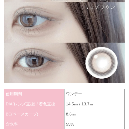
使用期間
ワンデー
DIA(レンズ直径) / 着色直径
14.5㎜ / 13.7㎜
BC(ベースカーブ)
8.6㎜
含水率
55%