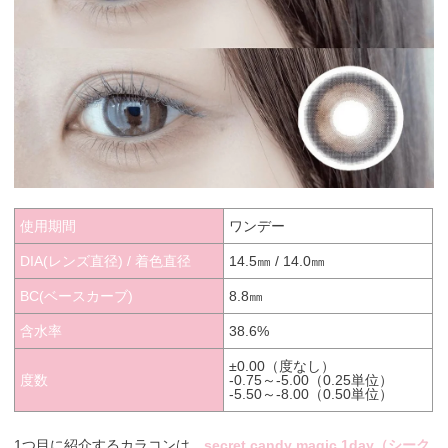
使用期間
ワンデー
DIA(レンズ直径) / 着色直径
14.5㎜ / 14.0㎜
BC(ベースカーブ)
8.8㎜
含水率
38.6%
±0.00（度なし）
度数
-0.75～-5.00（0.25単位）
-5.50～-8.00（0.50単位）
1つ目に紹介するカラコンは、
secret candy magic 1day（シーク