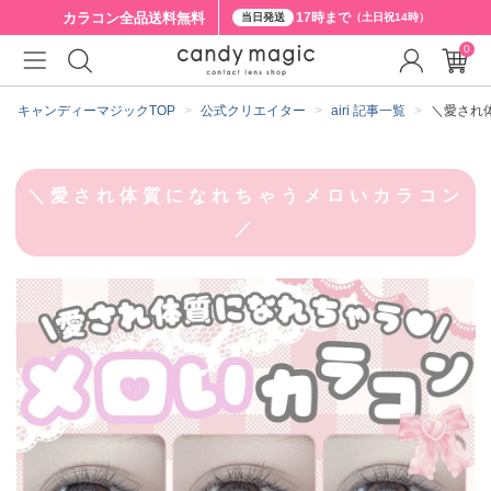
カラコン全品
送料無料
17時まで
当日発送
（土日祝14時）
0
キャンディーマジックTOP
公式クリエイター
airi 記事一覧
＼愛され
＼愛され体質になれちゃうメロいカラコン
／