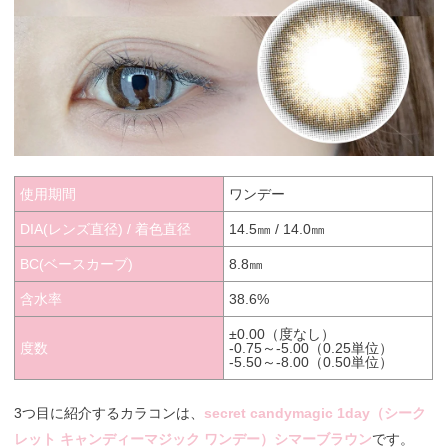
使用期間
ワンデー
DIA(レンズ直径) / 着色直径
14.5㎜ / 14.0㎜
BC(ベースカーブ)
8.8㎜
含水率
38.6%
±0.00（度なし）
度数
-0.75～-5.00（0.25単位）
-5.50～-8.00（0.50単位）
3つ目に紹介するカラコンは、
secret candymagic 1day（シーク
レット キャンディーマジック ワンデー）シマーブラウン
です。