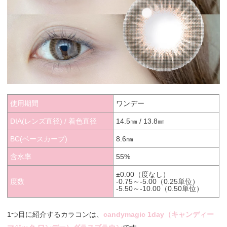
使用期間
ワンデー
DIA(レンズ直径) / 着色直径
14.5㎜ / 13.8㎜
BC(ベースカーブ)
8.6㎜
含水率
55%
±0.00（度なし）
度数
-0.75～-5.00（0.25単位）
-5.50～-10.00（0.50単位）
1つ目に紹介するカラコンは、
candymagic 1day（キャンディー