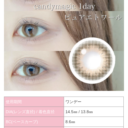
使用期間
ワンデー
DIA(レンズ直径) / 着色直径
14.5㎜ / 13.8㎜
BC(ベースカーブ)
8.6㎜