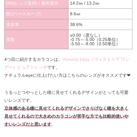
DIA(レンズ直径) / 着色直径
14.2㎜ / 13.2㎜
BC(ベースカーブ)
8.6㎜
含水率
38.6%
±0.00（度なし）
度数
-0.75～-5.00（0.25単位）
-5.50～-8.00（0.50単位）
4つ目に紹介するカラコンは、
Victoria 1day（ヴィクトリア ワン
デー）ピュアトレンチ
です。
ナチュラルeyeに仕上げたい方はこちらのレンズがオススメです❤︎
うるっとつやっとした瞳に見せてくれるデザインがとっても可愛
いレンズです。
立体感のある瞳に見せてくれるデザインでさりげなく瞳を大きく
見せてくれるので大きめのカラコンが苦手な方でも比較的使いや
すいレンズだと思います
。