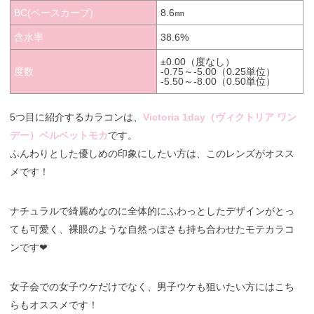
BC(ベースカーブ)
8.6㎜
含水率
38.6%
±0.00（度なし）
度数
-0.75～-5.00（0.25単位）
-5.50～-8.00（0.50単位）
5つ目に紹介するカラコンは、
Victoria 1day（ヴィクトリア ワン
デー）ベルベットモカ
です。
ふんわりとした優しめの印象にしたい方は、このレンズがオスス
メです！
ナチュラルで綺麗めなのに全体的にふわっとしたデザインがとっ
ても可愛く、裸眼のような自然っぽさも持ち合わせたモテカラコ
ンです❤︎
女子会での女子ウケだけでなく、男子ウケも狙いたい方にはこち
らもオススメです！