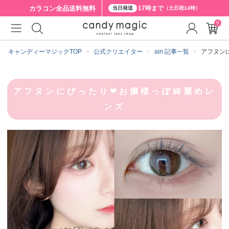
カラコン全品
送料無料
17時まで
当日発送
（土日祝14時）
0
キャンディーマジックTOP
公式クリエイター
airi 記事一覧
アフヌン
アフヌンにぴったり❤︎お嬢様っぽ綺麗めレ
ンズ