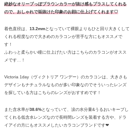
絶妙なオリーブっぽブラウンカラーが抜け感もプラスしてくれる
ので、おしゃれで垢抜けた印象のお顔に仕上げてくれます♡
着色直径は、
13.2mm
となっていて裸眼よりもひと回り大きくして
くれる程度なので大きめのカラコンが苦手な方にもオススメで
す！
ふわっと柔らかい瞳に仕上げたい方はこちらのカラコンがオスス
メです…！
Victoria 1day（ヴィクトリア ワンデー）のカラコンは、大きさも
デザインもナチュラルなものが多い印象なのでそういったレンズ
を探している方はこちらのレンズがおすすめです！
また含水率が
38.6%
となっていて、涙の水分量&うるおいキープし
てくれる低含水レンズなので長時間レンズを装着する方や、ドラ
イアイの方にもオススメしたいカラコンブランドです❤︎