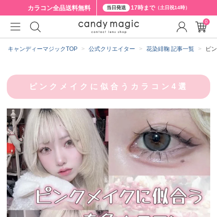
カラコン全品
送料無料
17時まで
当日発送
（土日祝14時）
0
キャンディーマジックTOP
公式クリエイター
花染緋鞠 記事一覧
ピン
ピンクメイクに似合うカラコン4選