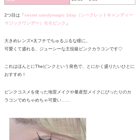
2つ目は「
secret candymagic 1day（シークレットキャンディー
マジックワンデー）モモピンク
」
大きめレンズ×太フチでちゅるぷるな瞳に。
可愛くて盛れる、ジューシーな主役級ピンクカラコンです♡
これはほんとにTheピンクという発色で、とにかく盛りたいひとに
おすすめ！
ピンクコスメを使った地雷メイクや量産型メイクにぴったりのカ
ラコンでめちゃめちゃ可愛い……