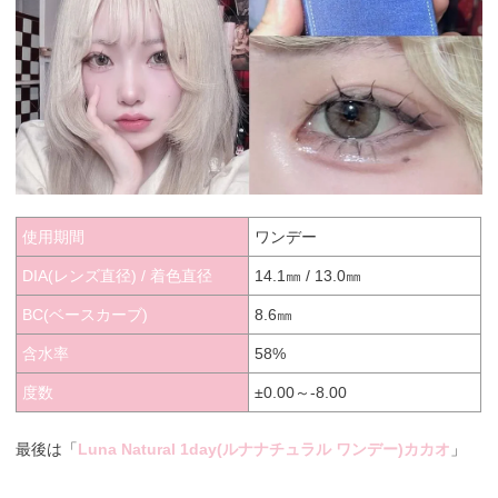
使用期間
ワンデー
DIA(レンズ直径) / 着色直径
14.1㎜ / 13.0㎜
BC(ベースカーブ)
8.6㎜
含水率
58%
度数
±0.00～-8.00
最後は「
Luna Natural 1day(ルナナチュラル ワンデー)カカオ
」