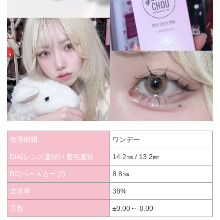
使用期間
ワンデー
DIA(レンズ直径) / 着色直径
14.2㎜ / 13.2㎜
BC(ベースカーブ)
8.8㎜
含水率
38%
度数
±0.00～-8.00