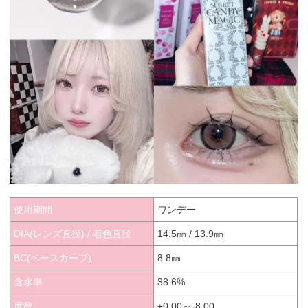
使用期間
ワンデー
DIA(レンズ直径) / 着色直径
14.5㎜ / 13.9㎜
BC(ベースカーブ)
8.8㎜
含水率
38.6%
度数
±0.00～-8.00