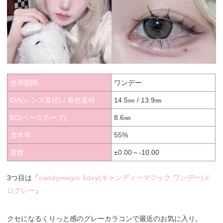
使用期間
ワンデー
DIA(レンズ直径) / 着色直径
14.5㎜ / 13.9㎜
BC(ベースカーブ)
8.6㎜
含水率
55%
度数
±0.00～-10.00
3つ目は「
candymagic 1day(キャンディーマジック ワンデー)メ
ログレー
」
クセになるくりっと感のグレーカラコンで最近のお気に入り。