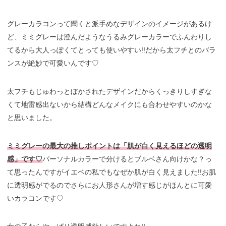
グレーカラコンって聞くと派手めなデザインのイメージがあるけ
ど、ミミグレーは澄んだようなうるみグレーカラーでふんわりし
てるから大人っぽくてとっても使いやすい!!だから太フチとのバラ
ンスが絶妙で可愛いんです♡
太フチもじゅわっとぼかされたデザインだからくっきりしすぎな
くて地雷感出ないから結構どんなメイクにも合わせやすいのかな
と思いました。
ミミグレーの最大の推しポイントは「肌が白く見えるほどの透明
感」です♡
パーソナルカラーで分けるとブルベさん向けかな？っ
て思ったんですがイエベの私でもなぜか肌が白く見えました!!お肌
に透明感がでるのでさらにお人形さんが増す感じがほんとに可愛
いカラコンです♡