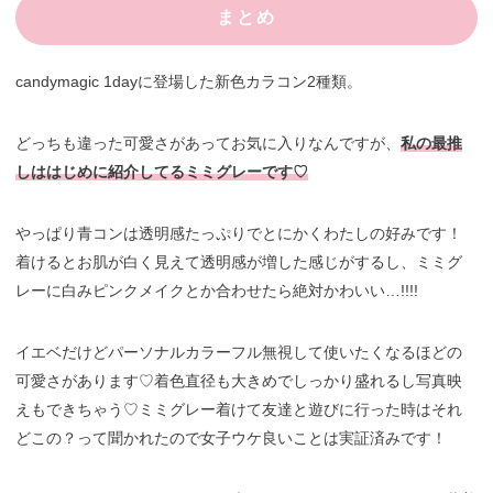
まとめ
candymagic 1dayに登場した新色カラコン2種類。
どっちも違った可愛さがあってお気に入りなんですが、
私の最推
しははじめに紹介してるミミグレーです♡
やっぱり青コンは透明感たっぷりでとにかくわたしの好みです！
着けるとお肌が白く見えて透明感が増した感じがするし、ミミグ
レーに白みピンクメイクとか合わせたら絶対かわいい…!!!!
イエベだけどパーソナルカラーフル無視して使いたくなるほどの
可愛さがあります♡着色直径も大きめでしっかり盛れるし写真映
えもできちゃう♡ミミグレー着けて友達と遊びに行った時はそれ
どこの？って聞かれたので女子ウケ良いことは実証済みです！