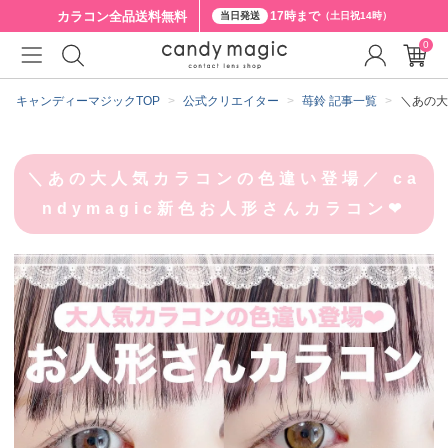
カラコン全品
送料無料
17時まで
当日発送
（土日祝14時）
0
キャンディーマジックTOP
公式クリエイター
苺鈴 記事一覧
＼あの大
＼あの大人気カラコンの色違い登場／ ca
ndymagic新色お人形さんカラコン❤︎