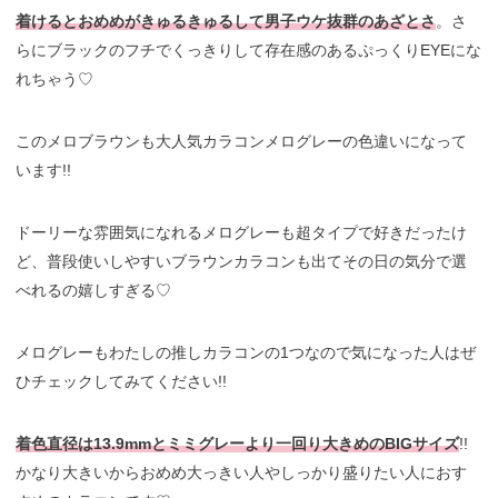
着けるとおめめがきゅるきゅるして男子ウケ抜群のあざとさ
。さ
らにブラックのフチでくっきりして存在感のあるぷっくりEYEにな
れちゃう♡
このメロブラウンも大人気カラコンメログレーの色違いになって
います!!
ドーリーな雰囲気になれるメログレーも超タイプで好きだったけ
ど、普段使いしやすいブラウンカラコンも出てその日の気分で選
べれるの嬉しすぎる♡
メログレーもわたしの推しカラコンの1つなので気になった人はぜ
ひチェックしてみてください!!
着色直径は13.9mmとミミグレーより一回り大きめのBIGサイズ
!!
かなり大きいからおめめ大っきい人やしっかり盛りたい人におす