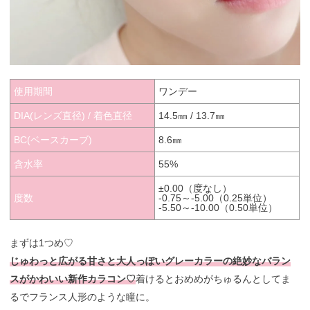
使用期間
ワンデー
DIA(レンズ直径) / 着色直径
14.5㎜ / 13.7㎜
BC(ベースカーブ)
8.6㎜
含水率
55%
±0.00（度なし）
度数
-0.75～-5.00（0.25単位）
-5.50～-10.00（0.50単位）
まずは1つめ♡
じゅわっと広がる甘さと大人っぽいグレーカラーの絶妙なバラン
スがかわいい新作カラコン♡
着けるとおめめがちゅるんとしてま
るでフランス人形のような瞳に。