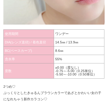
使用期間
ワンデー
DIA(レンズ直径) / 着色直径
14.5㎜ / 13.9㎜
BC(ベースカーブ)
8.6㎜
含水率
55%
±0.00（度なし）
度数
-0.75～-5.00（0.25単位）
-5.50～-10.00（0.50単位）
2つめ♡
ぷっくりとしたきゅるんブラウンカラーであざとかわいい女の子
になれちゃう新作カラコン♡