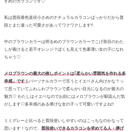
すめのカラコンです♡
私は普段着色直径小さめのナチュラルカラコンばっかりだから普
段とまた違った可愛さがあってワクワクします!!
中のブラウンカラーは明るめのブラウンカラーでこげ茶目のわた
しが着けると若干オレンジ？ぽくも見えて色素薄い女の子になれ
ちゃう♡
メロブラウンの最大の推しポイントは｢柔らかい雰囲気を作れる多
幸感」です！
パーソナルカラーで言うとイエベさん向けかな？っ
て思っていてふわふわブラウンで柔らかい目元になるのが最大の
魅力♡ わたしはイエベなのでお顔にはメロブラウンが馴染んだ気
がします♡多幸感のある儚げな女の子って可愛いですよね!!
ミミグレーと比べると普段使いしやすいのはこっちなのかなって
思います！なので、
普段使いできるカラコンを求めてる人・儚げ