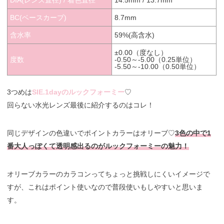
BC(ベースカーブ)
8.7mm
含水率
59%(高含水)
±0.00（度なし）
度数
-0.50～-5.00（0.25単位）
-5.50～-10.00（0.50単位）
3つめは
SIE.1dayのルックフォーミー
♡
回らない水光レンズ最後に紹介するのはコレ！
同じデザインの色違いでポイントカラーはオリーブ♡
3色の中で1
番大人っぽくて透明感出るのがルックフォーミーの魅力！
オリーブカラーのカラコンってちょっと挑戦しにくいイメージで
すが、これはポイント使いなので普段使いもしやすいと思いま
す。