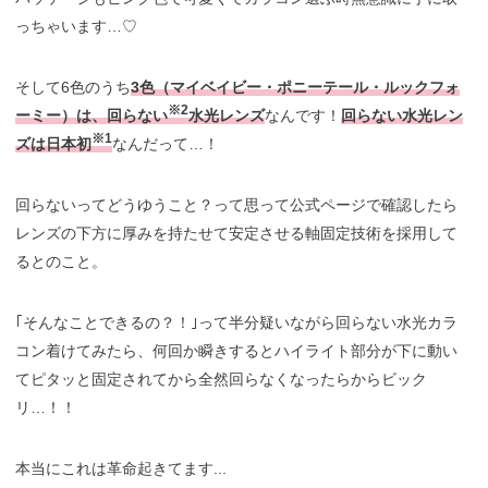
っちゃいます…♡
そして6色のうち
3色（マイベイビー・ポニーテール・ルックフォ
※2
ーミー）は、回らない
水光レンズ
なんです！
回らない水光レン
※1
ズは日本初
なんだって…！
回らないってどうゆうこと？って思って公式ページで確認したら
レンズの下方に厚みを持たせて安定させる軸固定技術を採用して
るとのこと。
｢そんなことできるの？！｣って半分疑いながら回らない水光カラ
コン着けてみたら、何回か瞬きするとハイライト部分が下に動い
てピタッと固定されてから全然回らなくなったらからビック
リ…！！
本当にこれは革命起きてます...