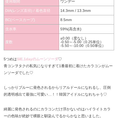
使用期間
ワンデー
DIA(レンズ直径) / 着色直径
14.3mm / 13.3mm
BC(ベースカーブ)
8.5mm
含水率
59%(高含水)
±0.00（度なし）
度数
-0.50～-5.00（0.25単位）
-5.50～-10.00（0.50単位）
5つめは
SIE.1dayのムーンソーダ
♡
青コンヲタクの私気になりすぎて1番最初に着けたカラコンがムー
ンソーダでした♡
しっかりブルーに発色されるからリアルドールになれるし、圧倒
的透明感出て最強に可愛い…！！韓国アイドルになれちゃう♡
綺麗に発色されるのにカラコンだけ浮かないのはハイライトカラ
ーの色味が絶妙で裸眼と馴染んでるからかなと思いました。