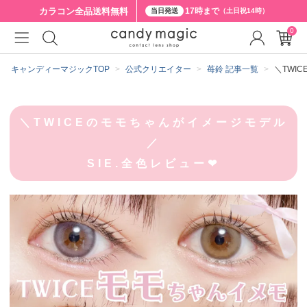
カラコン全品
送料無料
17時まで
当日発送
（土日祝14時）
0
キャンディーマジックTOP
公式クリエイター
苺鈴 記事一覧
＼TWI
＼TWICEのモモちゃんがイメージモデル
／
SIE.全色レビュー❤︎