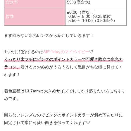
含水率
59%(高含水)
±0.00（度なし）
度数
-0.50～-5.00（0.25単位）
-5.50～-10.00（0.50単位）
まず回らない水光レンズから紹介していきます！
1つめに紹介するのは
SIE.1dayのマイベイビー
♡
くっきり太フチにピンクのポイントカラーで可愛さ際立つ水光カ
ラコン。
着けるとおめめがうるうるして黒目がちな瞳に見せてく
れます！
着色直径は
13.7mm
と大きめサイズでしっかり盛りたい方におすす
めです。
回らないレンズなのでピンクのポイントカラーが斜め下あたりに
固定されて常に可愛い向きを保ってくれます♡