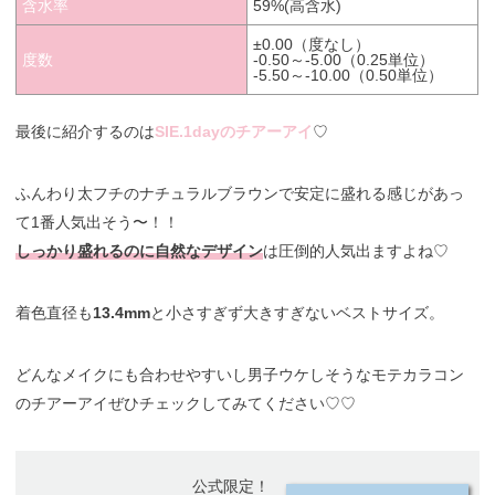
含水率
59%(高含水)
±0.00（度なし）
度数
-0.50～-5.00（0.25単位）
-5.50～-10.00（0.50単位）
最後に紹介するのは
SIE.1dayのチアーアイ
♡
ふんわり太フチのナチュラルブラウンで安定に盛れる感じがあっ
て1番人気出そう〜！！
しっかり盛れるのに自然なデザイン
は圧倒的人気出ますよね♡
着色直径も
13.4mm
と小さすぎず大きすぎないベストサイズ。
どんなメイクにも合わせやすいし男子ウケしそうなモテカラコン
のチアーアイぜひチェックしてみてください♡♡
公式限定！