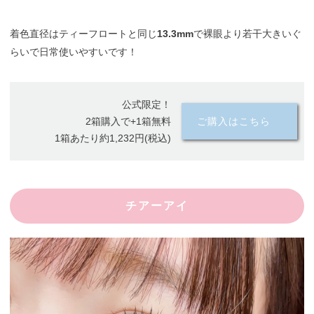
着色直径はティーフロートと同じ
13.3mm
で裸眼より若干大きいぐ
らいで日常使いやすいです！
公式限定！
2箱購入で+1箱無料
ご購入はこちら
1箱あたり約1,232円(税込)
チアーアイ