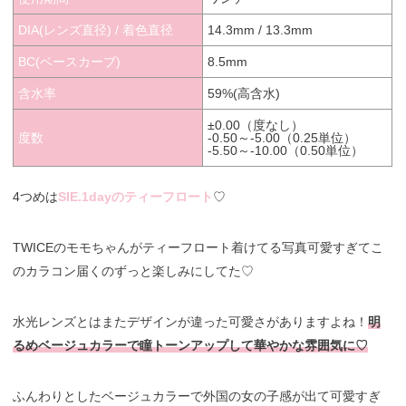
DIA(レンズ直径) / 着色直径
14.3mm / 13.3mm
BC(ベースカーブ)
8.5mm
含水率
59%(高含水)
±0.00（度なし）
度数
-0.50～-5.00（0.25単位）
-5.50～-10.00（0.50単位）
4つめは
SIE.1dayのティーフロート
♡
TWICEのモモちゃんがティーフロート着けてる写真可愛すぎてこ
のカラコン届くのずっと楽しみにしてた♡
水光レンズとはまたデザインが違った可愛さがありますよね！
明
るめベージュカラーで瞳トーンアップして華やかな雰囲気に♡
ふんわりとしたベージュカラーで外国の女の子感が出て可愛すぎ