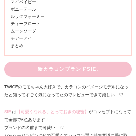
マイベイビー
ポニーテール
ルックフォーミー
ティーフロート
ムーンソーダ
チアーアイ
まとめ
新カラコンブランドSIE.
TWICEのモモちゃん大好きで、カラコンのイメージモデルになっ
たと知ってすごく気になってたのでレビューできて嬉しい…♡
SIE.
は
【可愛くなれる、とっておきの秘密】
がコンセプトになって
て全部で6色あります！
ブランドの名前まで可愛い…♡
パッケージもピンク色で可愛くてカラコン選ぶ時無意識に手に取