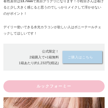
着色直径は
13.7mm
で黒目グリグリになります！小粒目さんは着け
ると少し大きく感じると思うのでしっかりメイクして浮かせない
のがポイント！
デイリー使いできる水光カラコンが欲しい人はポニーテールチェ
ックしてほしいです！
公式限定！
2箱購入で+1箱無料
ご購入はこちら
1箱あたり約1,232円(税込)
ルックフォーミー