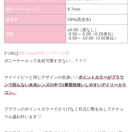
BC(ベースカーブ)
8.7mm
含水率
59%(高含水)
±0.00（度なし）
度数
-0.50～-5.00（0.25単位）
-5.50～-10.00（0.50単位）
2つめは
SIE.1dayのポニーテール
♡
ポニーテールって名前可愛すぎない…？？♡
マイベイビーと同じデザインの色違い！
ポイントカラーがブラウ
ンで回らない水光レンズの中で1番普段使いしやすいデイリーカラ
コン。
ブラウンのポイントカラーでさりげなく目元に艶を出してナチュ
ラル盛れ叶います♡