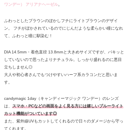
ワンデー） アリアナヘーゼル
。
ふわっとしたブラウンのぼかしフチにライトブラウンのデザイ
ン。 フチがぼかされているのでにじんだような柔らかい瞳になれ
て、ふわっと瞳に馴染む！
DIA 14.5mm・着色直径 13.8mmと大きめサイズですが、パキッと
していないので思ったよりナチュラル。しっかり盛れるのに悪目
立ちしません◎
大人や初心者さんでもつけやすいハーフ系カラコンだと思いま
す。
candymagic 1day（キャンディーマジック ワンデー）のレンズ
は、
スマホ・PCなどの画面をよく見る方には嬉しいブルーライト
カット機能がついています◎
また、紫外線UVもカットしてくれるので日々のダメージから守っ
てくれます。