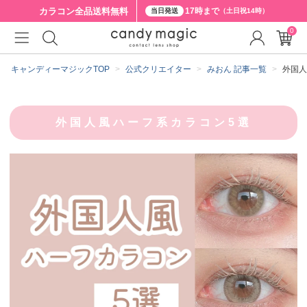
カラコン全品
送料無料
17時まで
当日発送
（土日祝14時）
0
キャンディーマジックTOP
公式クリエイター
みおん 記事一覧
外国人
外国人風ハーフ系カラコン5選