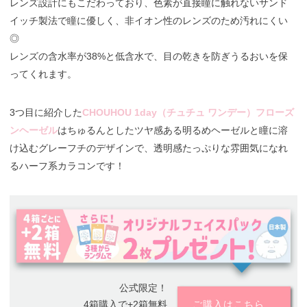
レンズ設計にもこだわっており、色素が直接瞳に触れないサンド
イッチ製法で瞳に優しく、非イオン性のレンズのため汚れにくい
◎
レンズの含水率が38%と低含水で、目の乾きを防ぎうるおいを保
ってくれます。
3つ目に紹介した
CHOUHOU 1day（チュチュ ワンデー）フローズ
ンヘーゼル
はちゅるんとしたツヤ感ある明るめヘーゼルと瞳に溶
け込むグレーフチのデザインで、透明感たっぷりな雰囲気になれ
るハーフ系カラコンです！
公式限定！
4箱購入で+2箱無料
ご購入はこちら