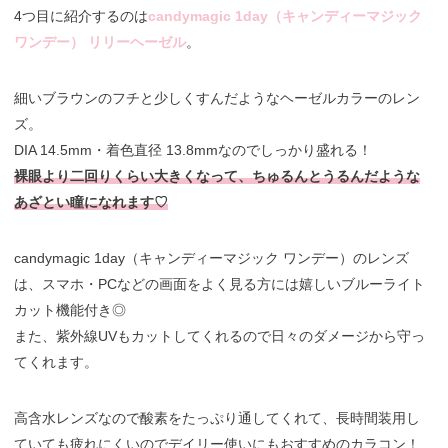
4つ目に紹介するのは
candymagic 1day（キャンディーマジック
ワンデー） リリーヘーゼル
。
細いブラウンのフチと少しくすんだようなヘーゼルカラーのレン
ズ。
DIA 14.5mm・着色直径 13.8mmなのでしっかり盛れる！
裸眼より二回りくらい大きくなって、ちゅるんとうるんだような
あざとい瞳になれます♡
candymagic 1day（キャンディーマジック ワンデー）のレンズ
は、スマホ・PCなどの画面をよく見る方には嬉しいブルーライト
カット機能付き◎
また、紫外線UVもカットしてくれるので日々のダメージから守っ
てくれます。
高含水レンズなので酸素をたっぷり通してくれて、長時間装用し
ていても疲れにくいのでデイリー使いにもおすすめのカラコン！