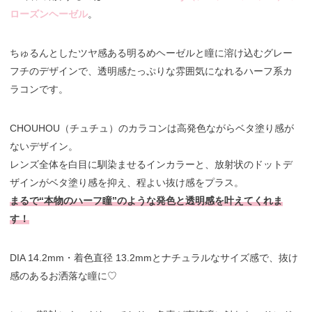
ローズンヘーゼル
。
ちゅるんとしたツヤ感ある明るめヘーゼルと瞳に溶け込むグレー
フチのデザインで、透明感たっぷりな雰囲気になれるハーフ系カ
ラコンです。
CHOUHOU（チュチュ）のカラコンは高発色ながらベタ塗り感が
ないデザイン。
レンズ全体を白目に馴染ませるインカラーと、放射状のドットデ
ザインがベタ塗り感を抑え、程よい抜け感をプラス。
まるで“本物のハーフ瞳”のような発色と透明感を叶えてくれま
す！
DIA 14.2mm・着色直径 13.2mmとナチュラルなサイズ感で、抜け
感のあるお洒落な瞳に♡