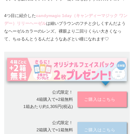
4つ目に紹介した
candymagic 1day（キャンディーマジック ワン
デー）リリーヘーゼル
は細いブラウンのフチと少しくすんだよう
なヘーゼルカラーのレンズ。裸眼より二回りくらい大きくなっ
て、ちゅるんとうるんだようなあざとい瞳になれます♡
公式限定！
4箱購入で+2箱無料
ご購入はこちら
1箱あたり約1,305円(税込)
公式限定！
2箱購入で+1箱無料
ご購入はこちら