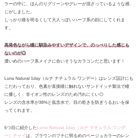
ラーの中に、ほんのりグリーンやグレーが混ざっているような感
じがしました。
しっかり瞳を明るくして大人っぽいハーフ系の顔にしてくれま
す。
高発色ながら瞳に馴染みやすいデザインで、のっぺりした感じも
ないのが◎
濃いめのハーフ系メイクに合いそうなカラコンだと思います！
Luna Natural 1day（ルナ ナチュラル ワンデー）はレンズ設計にも
こだわっており、色素が直接瞳に触れないサンドイッチ製法で瞳
に優しく、非イオン性のレンズのため汚れにくい◎
レンズの含水率が38%と低含水で、目の乾きを防ぎうるおいを保
ってくれます。
5つ目に紹介した
Luna Natural 1day（ルナ ナチュラル ワンデ
ー）チャイ
は、ブラウンのフチに明るめのベージュカラーのレン