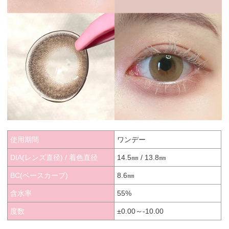
使用期間
ワンデー
DIA(レンズ直径) / 着色直径
14.5㎜ / 13.8㎜
BC(ベースカーブ)
8.6㎜
含水率
55%
度数
±0.00～-10.00