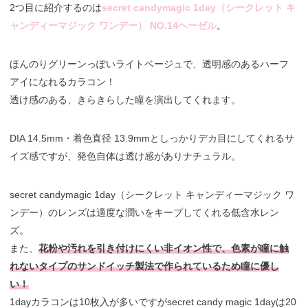
2つ目に紹介するのは
secret candymagic 1day（シークレット キ
ャンディーマジック ワンデー） NO.14ヘーゼル
。
ほんのりグリーンっぽいライトベージュで、透明感のあるハーフ
アイになれるカラコン！
透け感のある、きらきらした瞳を演出してくれます。
DIA 14.5mm・着色直径 13.9mmとしっかりデカ目にしてくれるサ
イズ感ですが、発色自体は透け感がありナチュラル。
secret candymagic 1day（シークレット キャンディーマジック ワ
ンデー）のレンズは適度な潤いをキープしてくれる低含水レン
ズ。
また、
花粉や汚れを引き付けにくい非イオン性で、色素が瞳に触
れないタイプのサンドイッチ製法で作られているため瞳に優し
い！
1dayカラコンは10枚入が多いですがsecret candy magic 1dayは20