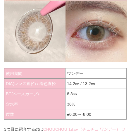
使用期間
ワンデー
DIA(レンズ直径) / 着色直径
14.2㎜ / 13.2㎜
BC(ベースカーブ)
8.8㎜
含水率
38%
度数
±0.00～-8.00
3つ目に紹介するのは
CHOUCHOU 1day（チュチュ ワンデー） フ