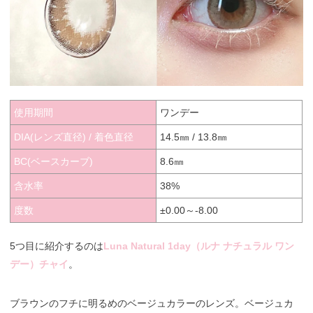
使用期間
ワンデー
DIA(レンズ直径) / 着色直径
14.5㎜ / 13.8㎜
BC(ベースカーブ)
8.6㎜
含水率
38%
度数
±0.00～-8.00
5つ目に紹介するのは
Luna Natural 1day（ルナ ナチュラル ワン
デー）チャイ
。
ブラウンのフチに明るめのベージュカラーのレンズ。ベージュカ