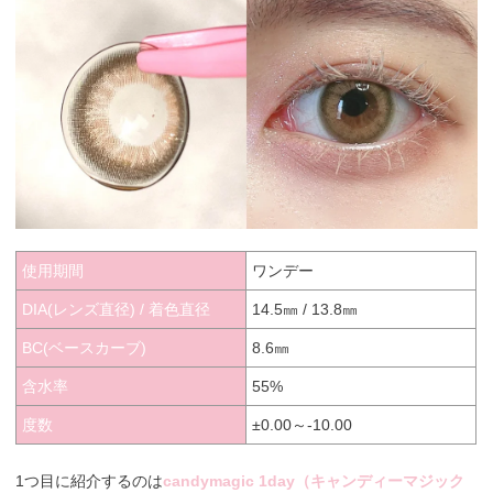
使用期間
ワンデー
DIA(レンズ直径) / 着色直径
14.5㎜ / 13.8㎜
BC(ベースカーブ)
8.6㎜
含水率
55%
度数
±0.00～-10.00
1つ目に紹介するのは
candymagic 1day（キャンディーマジック