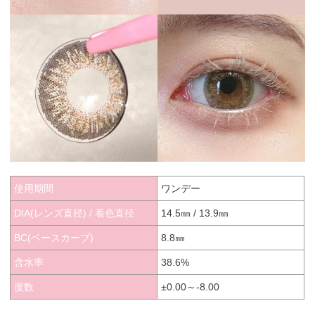
使用期間
ワンデー
DIA(レンズ直径) / 着色直径
14.5㎜ / 13.9㎜
BC(ベースカーブ)
8.8㎜
含水率
38.6%
度数
±0.00～-8.00