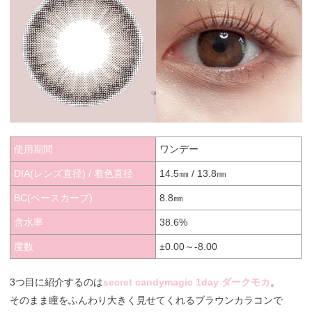
使用期間
ワンデー
DIA(レンズ直径) / 着色直径
14.5㎜ / 13.8㎜
BC(ベースカーブ)
8.8㎜
含水率
38.6%
度数
±0.00～-8.00
3つ目に紹介するのは
secret candymagic 1day ダークモカ
。
そのまま瞳をふんわり大きく見せてくれるブラウンカラコンで