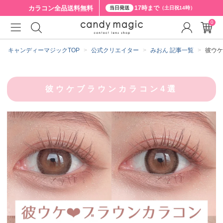
カラコン全品
送料無料
17時まで
当日発送
（土日祝14時）
0
キャンディーマジックTOP
公式クリエイター
みおん 記事一覧
彼ウケ
彼ウケブラウンカラコン4選