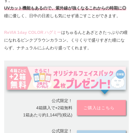
す。
UVカット機能もあるので、紫外線が強くなるこれからの時期に◎
瞳に優しく、日中の日差しも気にせず過ごすことができます。
ReVIA 1day COLOR ハグミー
はちゅるんとあざとさたっぷりの瞳
になれるピンクブラウンカラコン。くりくりで盛りすぎた瞳にな
らず、ナチュラルにふんわり盛ってくれます。
公式限定！
4箱購入で+2箱無料
ご購入はこちら
1箱あたり約1,144円(税込)
公式限定！