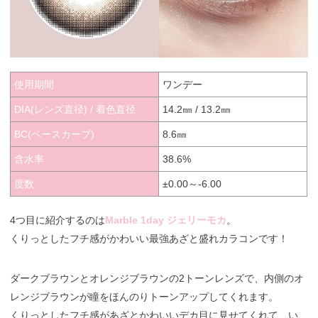
使用期間
ワンデー
DIA(レンズ直径) / 着色直径
14.2㎜ / 13.2㎜
BC(ベースカーブ)
8.6㎜
含水率
38.6%
度数
±0.00～-6.00
4つ目に紹介するのは
Marble 1day ジェリーモカ
。
くりっとしたフチ感がかわいい最強あざと盛れカラコンです！
ダークブラウンとオレンジブラウンの2トーンレンズで、内側のオ
レンジブラウンが瞳をほんのりトーンアップしてくれます。
くりっとしたフチ感があざとかわいいデカ目に見せてくれて、い