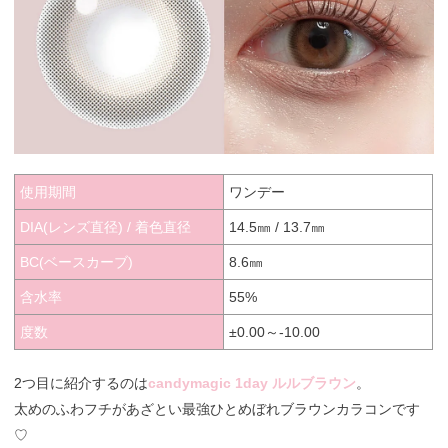
使用期間
ワンデー
DIA(レンズ直径) / 着色直径
14.5㎜ / 13.7㎜
BC(ベースカーブ)
8.6㎜
含水率
55%
度数
±0.00～-10.00
2つ目に紹介するのは
candymagic 1day ルルブラウン
。
太めのふわフチがあざとい最強ひとめぼれブラウンカラコンです
♡