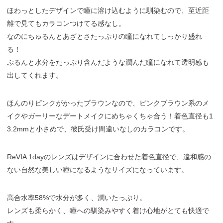
ほわっとしたデザインで瞳に溶け込むように馴染むので、至近距
離で見てもカラコンつけてる感なし。
なのにちゅるんとあざとさたっぷりの瞳になれてしっかり盛れ
る！
ぷるんと水分をたっぷり含んだような潤んだ瞳になれて透明感も
出してくれます。
ほんのりピンクがかったブラウンなので、ピンクブラウン系のメ
イクやガーリーなデートメイクにめちゃくちゃ合う！着色直径も1
3.2mmと小さめで、彼氏受け間違いなしのカラコンです。
ReVIA 1dayのレンズはデザインに合わせた着色直径で、違和感の
ない自然な美しい瞳になるようなサイズになっています。
高合水率58%で水分が多く、潤いたっぷり。
レンズも柔らかく、瞳への馴染みやすく着け心地がとても快適で