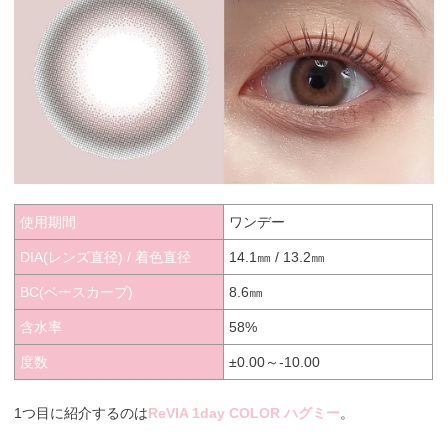
使用期間
ワンデー
DIA(レンズ直径) / 着色直径
14.1㎜ / 13.2㎜
BC(ベースカーブ)
8.6㎜
含水率
58%
度数
±0.00～-10.00
1つ目に紹介するのは
ReVIA 1day COLOR ハグミー
。