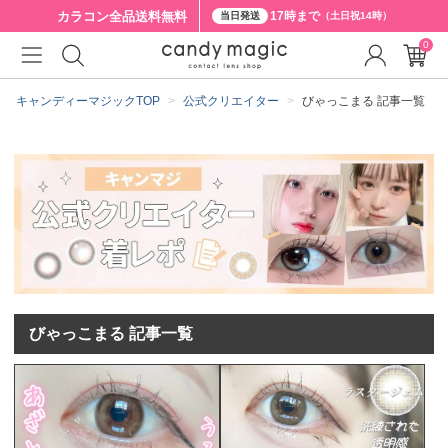
カラコン全品
送料無料
17時まで
当日発送
（土日祝14時）
0
キャンディーマジックTOP
公式クリエイター
びゃっこまる 記事一覧
びゃっこまる 記事一覧