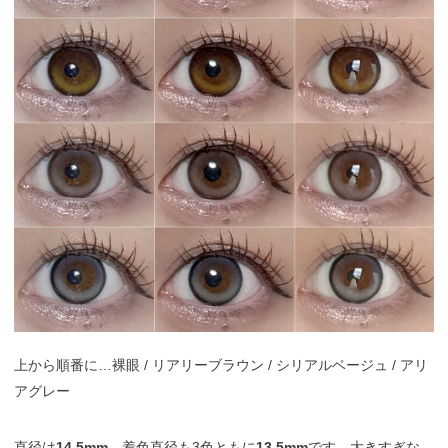
上から順番に…裸眼 / リアリーブラウン / シリアルベージュ / アリ
アグレー
直径は
14.5mm
、着色直径も3色ともに
13.5mm
です。大きすぎな