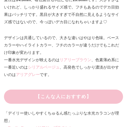
いけれど、しっかり盛れるサイズ感で。フチもあるのでデカ目効
果はバッチリです。黒目が大きすぎで不自然に見えるようなサイ
ズ感ではないので、今っぽいデカ目になれちゃいますよ♡
デザインは共通しているので、大きな違いはやはり色味。ベース
カラーやハイライトカラー、フチのカラーが違うだけでもこれだ
け印象が変わります。
一番水光デザインが映えるのは
リアリーブラウン
、色素薄め系に
一番近いのは
シリアルベージュ
、高発色でしっかり濃淡が出やす
いのは
アリアグレー
です。
【こんな人におすすめ】
「デイリー使いしやすくちゅるん感たっぷりな水光カラコンが理
想」