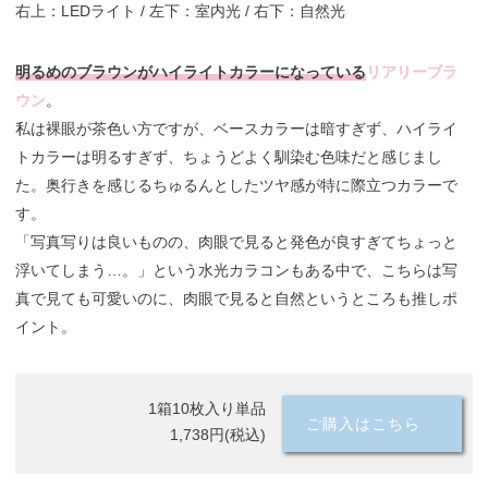
右上：LEDライト / 左下：室内光 / 右下：自然光
明るめのブラウンがハイライトカラーになっている
リアリーブラ
ウン
。
私は裸眼が茶色い方ですが、ベースカラーは暗すぎず、ハイライ
トカラーは明るすぎず、ちょうどよく馴染む色味だと感じまし
た。奥行きを感じるちゅるんとしたツヤ感が特に際立つカラーで
す。
「写真写りは良いものの、肉眼で見ると発色が良すぎてちょっと
浮いてしまう…。」という水光カラコンもある中で、こちらは写
真で見ても可愛いのに、肉眼で見ると自然というところも推しポ
イント。
1箱10枚入り単品
ご購入はこちら
1,738円(税込)