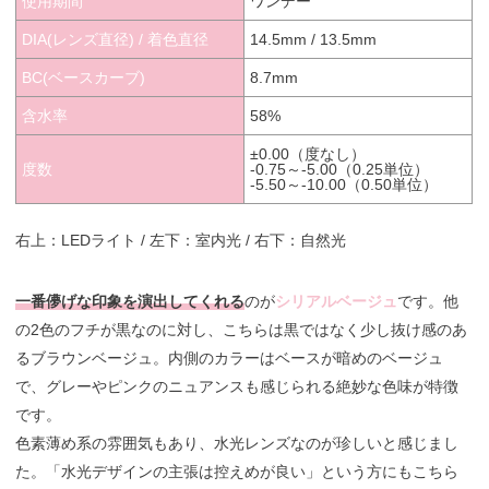
使用期間
ワンデー
DIA(レンズ直径) / 着色直径
14.5mm / 13.5mm
BC(ベースカーブ)
8.7mm
含水率
58%
±0.00（度なし）
度数
-0.75～-5.00（0.25単位）
-5.50～-10.00（0.50単位）
右上：LEDライト / 左下：室内光 / 右下：自然光
一番儚げな印象を演出してくれる
のが
シリアルベージュ
です。他
の2色のフチが黒なのに対し、こちらは黒ではなく少し抜け感のあ
るブラウンベージュ。内側のカラーはベースが暗めのベージュ
で、グレーやピンクのニュアンスも感じられる絶妙な色味が特徴
です。
色素薄め系の雰囲気もあり、水光レンズなのが珍しいと感じまし
た。「水光デザインの主張は控えめが良い」という方にもこちら