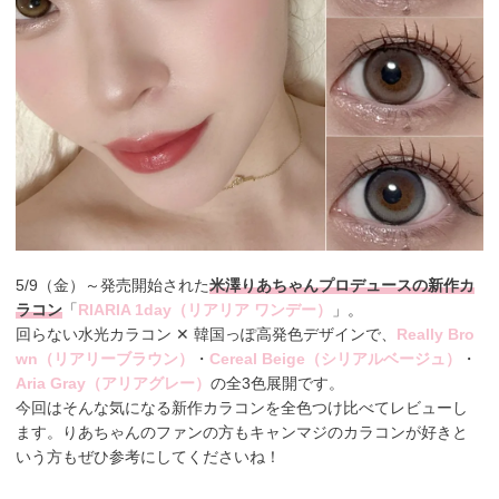
5/9（金）～発売開始された
米澤りあちゃんプロデュースの新作カ
ラコン
「
RIARIA 1day（リアリア ワンデー）
」。
回らない水光カラコン ✕ 韓国っぽ高発色デザインで、
Really Bro
wn（リアリーブラウン）
・
Cereal Beige（シリアルベージュ）
・
Aria Gray（アリアグレー）
の全3色展開です。
今回はそんな気になる新作カラコンを全色つけ比べてレビューし
ます。りあちゃんのファンの方もキャンマジのカラコンが好きと
いう方もぜひ参考にしてくださいね！