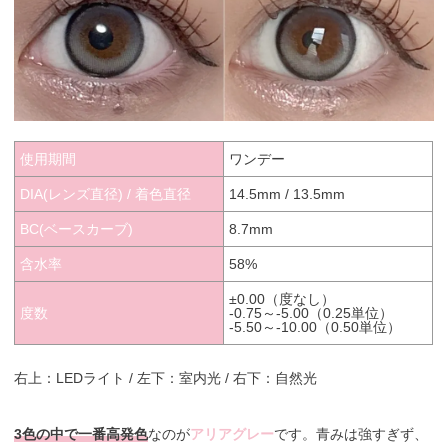
使用期間
ワンデー
DIA(レンズ直径) / 着色直径
14.5mm / 13.5mm
BC(ベースカーブ)
8.7mm
含水率
58%
±0.00（度なし）
度数
-0.75～-5.00（0.25単位）
-5.50～-10.00（0.50単位）
右上：LEDライト / 左下：室内光 / 右下：自然光
3色の中で一番高発色
なのが
アリアグレー
です。青みは強すぎず、