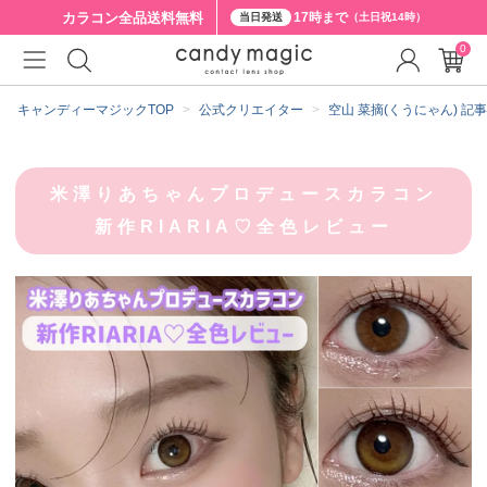
カラコン全品
送料無料
17時まで
当日発送
（土日祝14時）
0
キャンディーマジックTOP
公式クリエイター
空山 菜摘(くうにゃん) 記
米澤りあちゃんプロデュースカラコン
新作RIARIA♡全色レビュー