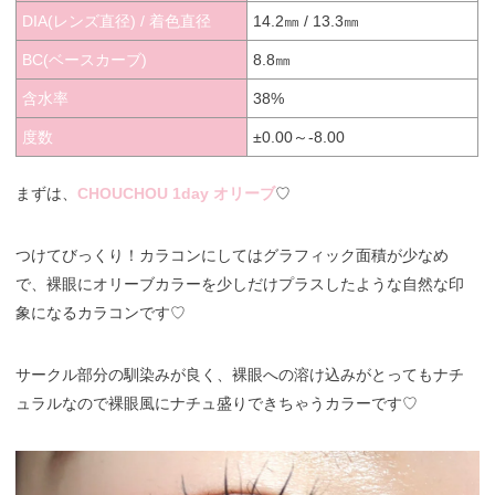
DIA(レンズ直径) / 着色直径
14.2㎜ / 13.3㎜
BC(ベースカーブ)
8.8㎜
含水率
38%
度数
±0.00～-8.00
まずは、
CHOUCHOU 1day オリーブ
♡
つけてびっくり！カラコンにしてはグラフィック面積が少なめ
で、裸眼にオリーブカラーを少しだけプラスしたような自然な印
象になるカラコンです♡
サークル部分の馴染みが良く、裸眼への溶け込みがとってもナチ
ュラルなので裸眼風にナチュ盛りできちゃうカラーです♡