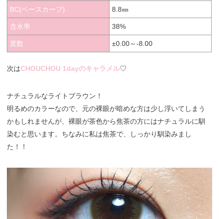
BC(ベースカーブ)
8.8㎜
含水率
38%
度数
±0.00～-8.00
次は
CHOUCHOU 1dayのキャラメル
♡
ナチュラルなライトブラウン！
明るめのカラーなので、元の裸眼が暗めな方は少し浮いてしまう
かもしれませんが、裸眼が茶色から焦茶の方にはナチュラルに馴
染むと思います。ちなみに私は焦茶で、しっかり馴染みまし
た！！