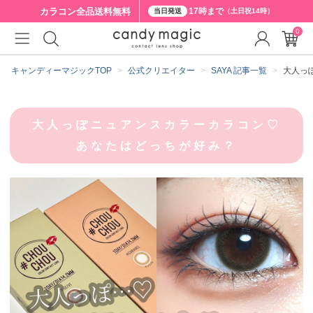
カラコン全品
送料無料
17時まで
当日発送
（土日祝14時）
0
キャンディーマジックTOP
公式クリエイター
SAYA 記事一覧
大人っ
大人っぽニュアンスカラーカラコン♡
あなたはどっちが好み？