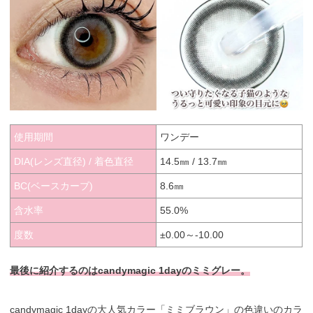
使用期間
ワンデー
DIA(レンズ直径) / 着色直径
14.5㎜ / 13.7㎜
BC(ベースカーブ)
8.6㎜
含水率
55.0%
度数
±0.00～-10.00
最後に紹介するのはcandymagic 1dayのミミグレー。
candymagic 1dayの大人気カラー「ミミブラウン」の色違いのカラ