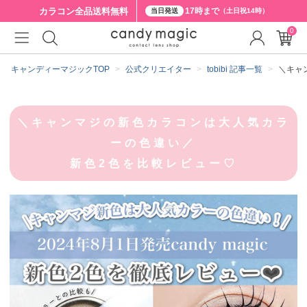
カラコン全品
送料無料
17時まで
当日発送
（土日祝14時）
0
キャンディーマジックTOP
公式クリエイター
tobibi 記事一覧
＼キャ
＼キャンマジの新色カラコンは大人気カラ
ーの色違い／
新色2色を比較レビュー♡