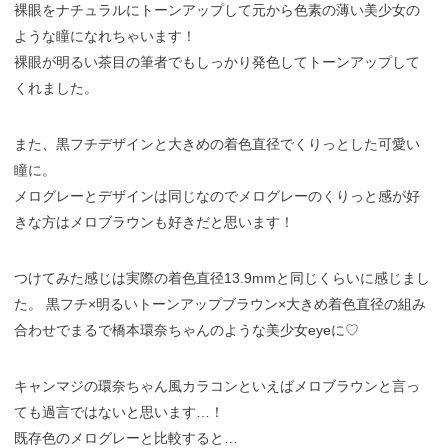
裸眼をナチュラルにトーンアップして元から色素の薄い美少女の
ような瞳になれちゃいます！
裸眼が明るい茶目の筆者でもしっかり発色してトーンアップして
くれました。
また、黒フチデザインと大きめの着色直径でくりっとした可愛い
瞳に。
メログレーとデザインは同じなのでメログレーのくりっと感が好
きな方はメロブラウンも好きだと思います！
つけてみた感じは実際の着色直径13.9mmと同じくらいに感じまし
た。 黒フチ×明るいトーンアップブラウン×大きめ着色直径の組み
合わせでまるで橋本環奈ちゃんのような美少女eyeに♡
キャンマジの環奈ちゃん風カラコンといえばメロブラウンと言っ
ても過言ではないと思います…！
既存色のメログレーと比較すると…