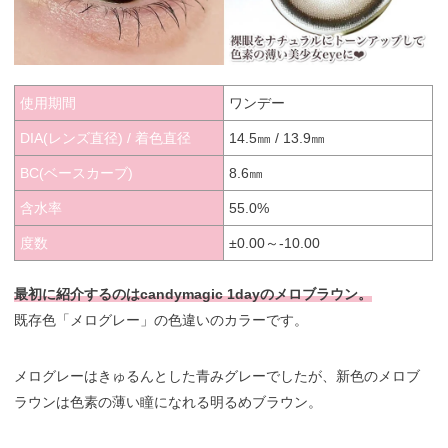
使用期間
ワンデー
DIA(レンズ直径) / 着色直径
14.5㎜ / 13.9㎜
BC(ベースカーブ)
8.6㎜
含水率
55.0%
度数
±0.00～-10.00
最初に紹介するのはcandymagic 1dayのメロブラウン。
既存色「メログレー」の色違いのカラーです。
メログレーはきゅるんとした青みグレーでしたが、新色のメロブ
ラウンは色素の薄い瞳になれる明るめブラウン。