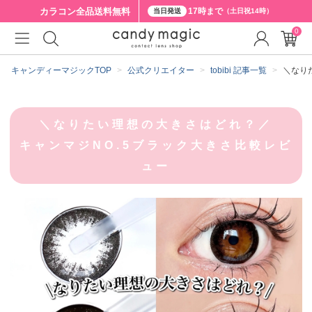
カラコン全品
送料無料
17時まで
当日発送
（土日祝14時）
0
キャンディーマジックTOP
公式クリエイター
tobibi 記事一覧
＼なり
＼なりたい理想の大きさはどれ？／
キャンマジNO.5ブラック大きさ比較レビ
ュー