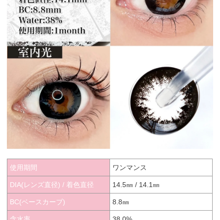
使用期間
ワンマンス
DIA(レンズ直径) / 着色直径
14.5㎜ / 14.1㎜
BC(ベースカーブ)
8.8㎜
含水率
38.0%