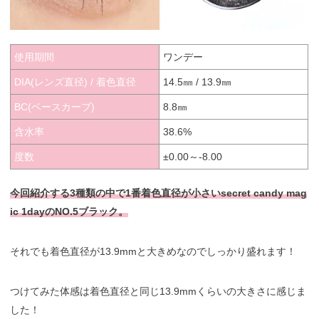
使用期間
ワンデー
DIA(レンズ直径) / 着色直径
14.5㎜ / 13.9㎜
BC(ベースカーブ)
8.8㎜
含水率
38.6%
度数
±0.00～-8.00
今回紹介する3種類の中で1番着色直径が小さいsecret candy mag
ic 1dayのNO.5ブラック。
それでも着色直径が13.9mmと大きめなのでしっかり盛れます！
つけてみた体感は着色直径と同じ13.9mmくらいの大きさに感じま
した！