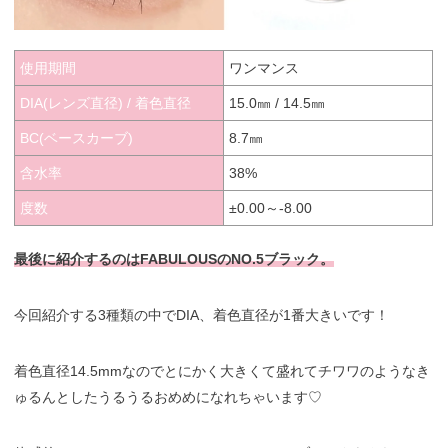
使用期間
ワンマンス
DIA(レンズ直径) / 着色直径
15.0㎜ / 14.5㎜
BC(ベースカーブ)
8.7㎜
含水率
38%
度数
±0.00～-8.00
最後に紹介するのはFABULOUSのNO.5ブラック。
今回紹介する3種類の中でDIA、着色直径が1番大きいです！
着色直径14.5mmなのでとにかく大きくて盛れてチワワのようなき
ゅるんとしたうるうるおめめになれちゃいます♡