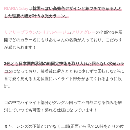
RIARIA 1day
は
韓国っぽい高発色デザインと細フチでちゅるんと
した理想の瞳が叶う水光カラコン。
リアリーブラウン
/
シリアルベージュ
/
アリアグレー
の全部で3色展
開でどのカラー名にもりあちゃんの名前が入っており、こだわり
が感じられます！
3色とも日本国内承認の軸固定技術を取り入れた回らない水光カラ
コン
になっており、装着後に瞬きとともに少しずつ回転しながら1
番可愛く見える固定位置にハイライト部分がきてくれるように設
計。
目の中でハイライト部分がグルグル回って不自然になる悩みを解
消していつでも可愛く盛れる仕様になっています！
また、レンズの下部だけでなく上部(正面から見て10時あたりの位