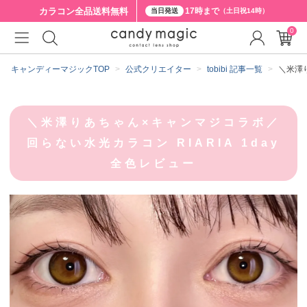
カラコン全品
送料無料
17時まで
当日発送
（土日祝14時）
0
キャンディーマジックTOP
公式クリエイター
tobibi 記事一覧
＼米澤り
＼米澤りあちゃん×キャンマジコラボ／
回らない水光カラコン RIARIA 1day
全色レビュー