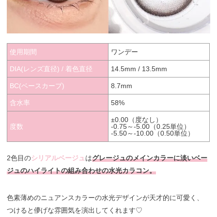
使用期間
ワンデー
DIA(レンズ直径) / 着色直径
14.5mm / 13.5mm
BC(ベースカーブ)
8.7mm
含水率
58%
±0.00（度なし）
度数
-0.75～-5.00（0.25単位）
-5.50～-10.00（0.50単位）
2色目の
シリアルベージュ
は
グレージュのメインカラーに淡いベー
ジュのハイライトの組み合わせの水光カラコン。
色素薄めのニュアンスカラーの水光デザインが天才的に可愛く、
つけると儚げな雰囲気を演出してくれます♡