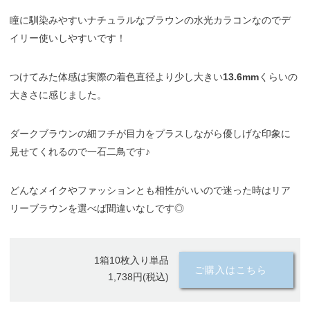
瞳に馴染みやすいナチュラルなブラウンの水光カラコンなのでデ
イリー使いしやすいです！
つけてみた体感は実際の着色直径より少し大きい
13.6mm
くらいの
大きさに感じました。
ダークブラウンの細フチが目力をプラスしながら優しげな印象に
見せてくれるので一石二鳥です♪
どんなメイクやファッションとも相性がいいので迷った時はリア
リーブラウンを選べば間違いなしです◎
1箱10枚入り単品
ご購入はこちら
1,738円(税込)