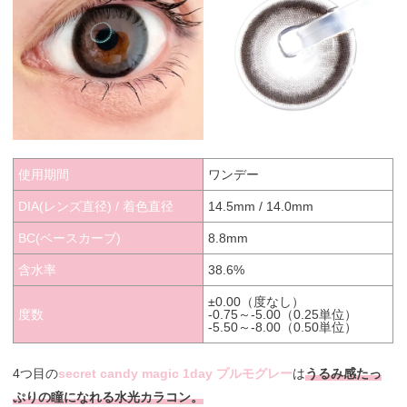
使用期間
ワンデー
DIA(レンズ直径) / 着色直径
14.5mm / 14.0mm
BC(ベースカーブ)
8.8mm
含水率
38.6%
±0.00（度なし）
度数
-0.75～-5.00（0.25単位）
-5.50～-8.00（0.50単位）
4つ目の
secret candy magic 1day プルモグレー
は
うるみ感たっ
ぷりの瞳になれる水光カラコン。