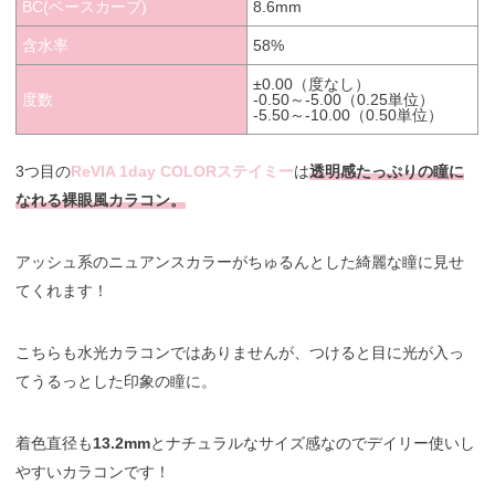
BC(ベースカーブ)
8.6mm
含水率
58%
±0.00（度なし）
度数
-0.50～-5.00（0.25単位）
-5.50～-10.00（0.50単位）
3つ目の
ReVIA 1day COLORステイミー
は
透明感たっぷりの瞳に
なれる裸眼風カラコン。
アッシュ系のニュアンスカラーがちゅるんとした綺麗な瞳に見せ
てくれます！
こちらも水光カラコンではありませんが、つけると目に光が入っ
てうるっとした印象の瞳に。
着色直径も
13.2mm
とナチュラルなサイズ感なのでデイリー使いし
やすいカラコンです！