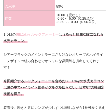
含水率
59%
±0.00（度なし）
度数
-0.50～-5.00（0.25単位）
-5.50～-10.00（0.50単位）
1つ目の
SIE.1day ルックフォーミー
は
うるっと綺麗な瞳になれる
水光カラコン。
シアーブラックのメインカラーにさりげないオリーブのハイライ
トデザインの組み合わせでオシャレな雰囲気を演出してくれま
す！
今回紹介するルックフォーミーを含めたSIE.1dayの水光カラコン
は瞳の中でハイライト部分がグルグル回らない、日本初*の軸固定
技術を採用。
装着後、瞬きと共にレンズが少しずつ回転しながら1番可愛く見え