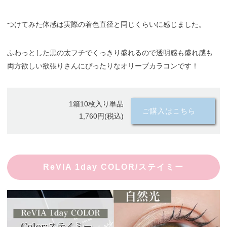
つけてみた体感は実際の着色直径と同じくらいに感じました。
ふわっとした黒の太フチでくっきり盛れるので透明感も盛れ感も
両方欲しい欲張りさんにぴったりなオリーブカラコンです！
1箱10枚入り単品
ご購入はこちら
1,760円(税込)
ReVIA 1day COLOR/ステイミー