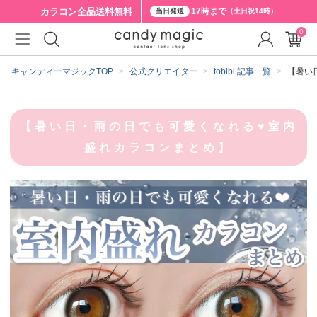
カラコン全品
送料無料
17時まで
当日発送
（土日祝14時）
0
キャンディーマジックTOP
公式クリエイター
tobibi 記事一覧
【暑い
【暑い日・雨の日でも可愛くなれる♥室内
盛れカラコンまとめ】