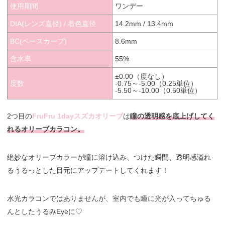
使用期間
ワンデー
DIA(レンズ直径) / 着色直径
14.2mm / 13.4mm
BC(ベースカーブ)
8.6mm
含水率
55%
±0.00（度なし）
度数
-0.75～-5.00（0.25単位）
-5.50～-10.00（0.50単位）
2つ目の
FruFru 1dayスズカオリーブ
は
瞳の透明感を底上げしてく
れるオリーブカラコン。
絶妙なオリーブカラーが瞳に溶け込み、つけた瞬間、透明感溢れ
るうるっとした目元にアップデートしてくれます！
水光カラコンではありませんが、室内でも瞳に光が入ってちゅる
んとしたうるみEyeに♡