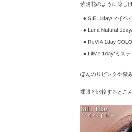
紫陽花のように涼し
SIE. 1day/マイ
Luna Natural 1d
ReVIA 1day CO
LilMe 1day/ミ
ほんのりピンクや紫
裸眼と比較するとこ