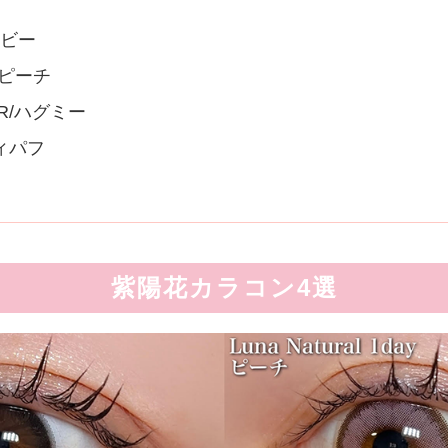
ベイビー
ay/ピーチ
LOR/ハグミー
ティパフ
紫陽花カラコン4選