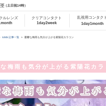
で（土日祝14時）
乱視用コンタク
クルレンズ
クリアコンタクト
1month
1day
2week
1day
1month
新商品
新商品
新商品
新商品
新商品
高含水
低
tobibi 記事一覧
憂鬱な梅雨も気分が上がる紫陽花カラコン
新商品
新商品
鬱な梅雨も気分が上がる紫陽花カラ
新商品
カラコン・サークルレンズ 1day 商品一覧を
カ
クリアコンタクトレンズ 1day 商品一覧を
カ