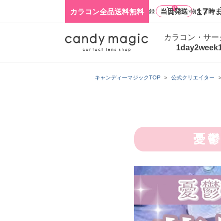
0
17
カラコン全品送料無料
当日発送
時ま
ログイン・新規会員登録
買い物カゴ
カラコン・サー
1day
2week
キャンディーマジックTOP
公式クリエイター
憂