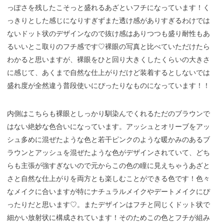
っぽさを残したこそっと盛れるあざといフチになっています！く
っきりとした感じになりすぎずまた透け感がありすぎるわけでは
ないドット状のデザインなので抜け感はありつつも盛り耐性もあ
るいいとこ取りのフチ感です♡裸眼の写真と比べていただけたら
わかると思いますが、裸眼をひと回り大きくしたくらいの大きさ
に感じて、あくまで自然な仕上がりだけど装着するとしないでは
盛れ度が全然違う普段使いにぴったりなものになっています！！
内側はこちらも裸眼としっかり馴染んでくれるただのブラウンで
はない絶妙な色合いになっています。アッシュとオリーブをアッ
シュ多めに混ぜたような色と若干ピンクのような暖かみのあるブ
ラウンとアッシュを混ぜたような色がデザインされていて、どち
らも主張が強すぎないので元からこの色の瞳に見えちゃうあざと
さと自然な仕上がりを両方とも楽しむことができる色です！色々
なメイクに合いますが特にナチュラルメイクやデートメイクにぴ
ったりだと思います♡。またデザインはフチと同じくドット状で
細かい放射状に構成されています！そのためこの色とフチが組み