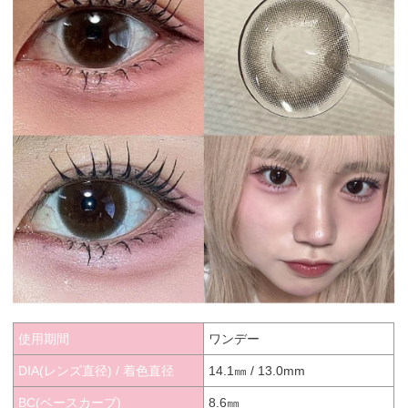
使用期間
ワンデー
DIA(レンズ直径) / 着色直径
14.1㎜ / 13.0mm
BC(ベースカーブ)
8.6㎜