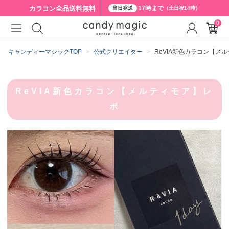
カラコン全品
送料無料
17時まで
当日発送
（土日祝14時）
0
キャンディーマジックTOP
公式クリエイター
ReVIA新色カラコン【メ
ReVIA新色カラコン【メルティモア】レ
ポ