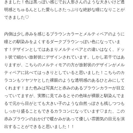
きました！色は黒っぽい感じでお人形さんのような大きいけど透
明感とちゅるんとした愛らしさたっぷりな絶妙な瞳になりことが
できました♡
内側は少し赤みを感じるブラウンカラーとメルティベアのように
瞳との馴染みをよくするダークブラウンっぽい色になっていま
す！デザインとしてはあまりメルティベアとの違いはなく、ドッ
ト状で細かい放射状にデザインされています。しかし若干ではあ
りますが、こちらのメルティモアの方が放射状のデザインがメル
ティベアに比べてはっきりとしていると思いました！こちらのカ
ラコンもツヤツヤとした裸眼のような透明感のあるひとみにして
くれます！また色みは写真だと赤みのあるブラウンカラーが目立
っていてますが、実際に見てみるとその色味が裸眼と馴染んでま
るで元から目がとても大きい子のような自然っぽさも残しつつも
しっかり盛ることもできるカラコンになっています♡また、この
赤みブラウンのおかげで暖かみがあって優しい雰囲気の目元を演
出することができると思いました！！