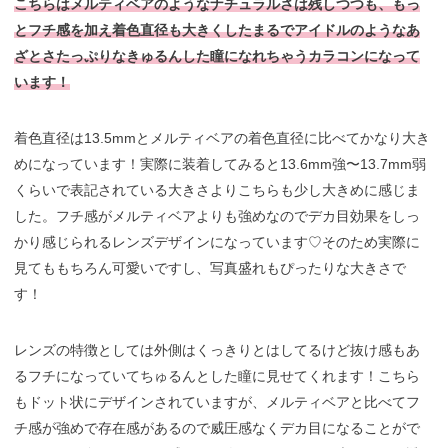
こちらはメルティベアのようなナチュラルさは残しつつも、もっ
とフチ感を加え着色直径も大きくしたまるでアイドルのようなあ
ざとさたっぷりなきゅるんした瞳になれちゃうカラコンになって
います！
着色直径は13.5mmとメルティベアの着色直径に比べてかなり大き
めになっています！実際に装着してみると13.6mm強〜13.7mm弱
くらいで表記されている大きさよりこちらも少し大きめに感じま
した。フチ感がメルティベアよりも強めなのでデカ目効果をしっ
かり感じられるレンズデザインになっています♡そのため実際に
見てももちろん可愛いですし、写真盛れもぴったりな大きさで
す！
レンズの特徴としては外側はくっきりとはしてるけど抜け感もあ
るフチになっていてちゅるんとした瞳に見せてくれます！こちら
もドット状にデザインされていますが、メルティベアと比べてフ
チ感が強めで存在感があるので威圧感なくデカ目になることがで