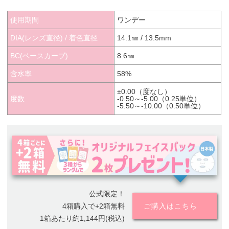
使用期間
ワンデー
DIA(レンズ直径) / 着色直径
14.1㎜ / 13.5mm
BC(ベースカーブ)
8.6㎜
含水率
58%
±0.00（度なし）
度数
-0.50～-5.00（0.25単位）
-5.50～-10.00（0.50単位）
公式限定！
4箱購入で+2箱無料
ご購入はこちら
1箱あたり約1,144円(税込)