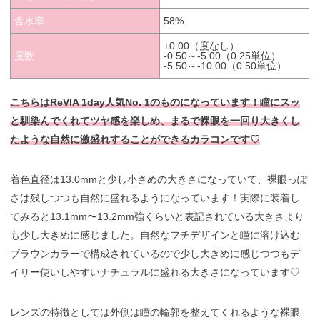
含水率
58%
±0.00（度なし）
度数
-0.50～-5.00（0.25単位）
-5.50～-10.00（0.50単位）
こちらはReVIA 1day人気No. 1のものになっています！瞳にスッ
と馴染んでくれてツヤ感を楽しめ、まるで裸眼を一回り大きくし
たような自然に激盛れすることができるカラコンです♡
着色直径は13.0mmと少し小さめの大きさになっていて、裸眼っぽ
さは残しつつも自然に盛れるようになっています！実際に装着し
てみると13.1mm〜13.2mm強くらいと表記されている大きさより
も少し大きめに感じました。自然なフチデザインと瞳に溶け込む
ブラウンカラーで構成されているので少し大きめに感じつつもデ
イリー使いしやすいナチュラルに盛れる大きさになっています♡
レンズの特徴としては外側は瞳の輪郭を整えてくれるような裸眼