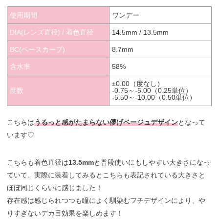
使用期間
ワンデー
DIA(レンズ直径) / 着色直径
14.5mm / 13.5mm
BC(ベースカーブ)
8.7mm
含水率
58%
±0.00（度なし）
度数
-0.75～-5.00（0.25単位）
-5.50～-10.00（0.50単位）
こちらは
うるっと感がたまらない儚げベージュデザイン
となって
います♡
こちらも着色直径は
13.5mm
と普段使いにもしやすい大きさになっ
ていて、実際に装着してみるとこちらも表記されている大きさと
ほぼ同じくらいに感じました！
存在感は感じられつつも瞳によく馴染むフチデザインにより、や
りすぎないデカ目効果を楽しめます！