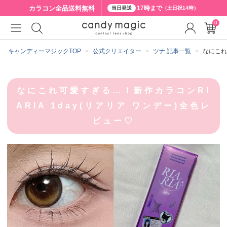
カラコン全品
送料無料
17時まで
当日発送
（土日祝14時）
0
キャンディーマジックTOP
公式クリエイター
ツナ 記事一覧
なにこれ
なにこれ可愛すぎる…！新作カラコンRI
ARIA 1day(リアリア ワンデー)全色レ
ビュー♡