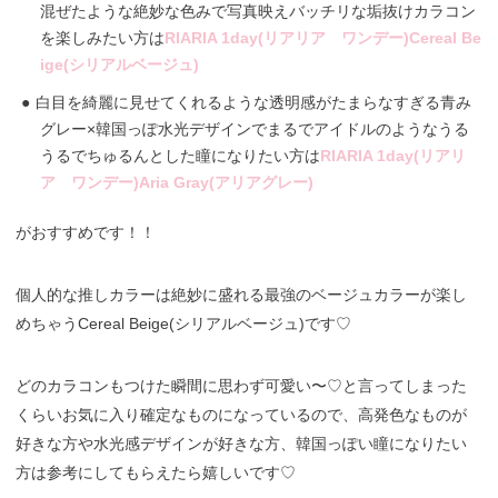
混ぜたような絶妙な色みで写真映えバッチリな垢抜けカラコン
を楽しみたい方は
RIARIA 1day(リアリア ワンデー)Cereal Be
ige(シリアルベージュ)
白目を綺麗に見せてくれるような透明感がたまらなすぎる青み
グレー×韓国っぽ水光デザインでまるでアイドルのようなうる
うるでちゅるんとした瞳になりたい方は
RIARIA 1day(リアリ
ア ワンデー)Aria Gray(アリアグレー)
がおすすめです！！
個人的な推しカラーは絶妙に盛れる最強のベージュカラーが楽し
めちゃうCereal Beige(シリアルベージュ)です♡
どのカラコンもつけた瞬間に思わず可愛い〜♡と言ってしまった
くらいお気に入り確定なものになっているので、高発色なものが
好きな方や水光感デザインが好きな方、韓国っぽい瞳になりたい
方は参考にしてもらえたら嬉しいです♡