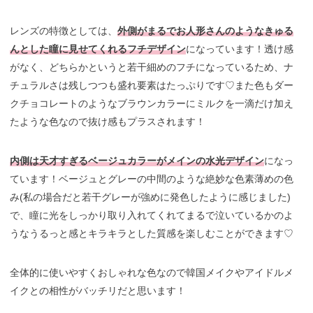
レンズの特徴としては、
外側がまるでお人形さんのようなきゅる
んとした瞳に見せてくれるフチデザイン
になっています！透け感
がなく、どちらかというと若干細めのフチになっているため、ナ
チュラルさは残しつつも盛れ要素はたっぷりです♡また色もダー
クチョコレートのようなブラウンカラーにミルクを一滴だけ加え
たような色なので抜け感もプラスされます！
内側は天才すぎるベージュカラーがメインの水光デザイン
になっ
ています！ベージュとグレーの中間のような絶妙な色素薄めの色
み(私の場合だと若干グレーが強めに発色したように感じました)
で、瞳に光をしっかり取り入れてくれてまるで泣いているかのよ
うなうるっと感とキラキラとした質感を楽しむことができます♡
全体的に使いやすくおしゃれな色なので韓国メイクやアイドルメ
イクとの相性がバッチリだと思います！