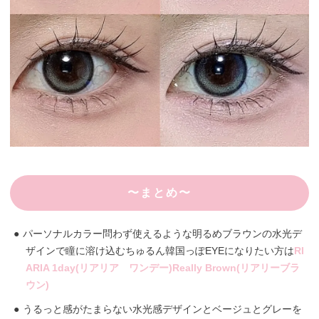
〜まとめ〜
パーソナルカラー問わず使えるような明るめブラウンの水光デ
ザインで瞳に溶け込むちゅるん韓国っぽEYEになりたい方は
RI
ARIA 1day(リアリア ワンデー)Really Brown(リアリーブラ
ウン)
うるっと感がたまらない水光感デザインとベージュとグレーを