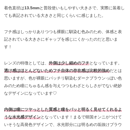
着色直径は
13.5mm
と普段使いもしやすい大きさで、実際に装着し
ても表記されている大きさと同じくらいに感じました。
フチ感はしっかりありつつも裸眼に馴染む色みのため、体感と表
記されている大きさにギャップを感じにくかったのだと思いま
す！
レンズの特徴としては、
外側は少し細めのフチ
となっています。
透け感はほとんどないためフチ自体の存在感は比較的強め
だとは
思いますが、色が裸眼にバッチリ馴染むダークブラウンっぽい色
みのため瞳にちゅるん感を与えつつもわざとらしさがでない絶妙
なデザインになっています♡
内側は瞳にツヤっとした質感と瞳をパッと明るく見せてくれるよ
うな水光感デザイン
となっています！まるで韓国オンニがつけて
いそうな高発色デザインで、水光部分には明るめの垢抜けブラウ