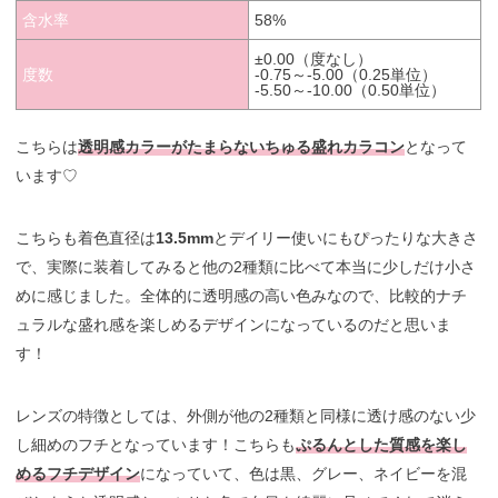
含水率
58%
±0.00（度なし）
度数
-0.75～-5.00（0.25単位）
-5.50～-10.00（0.50単位）
こちらは
透明感カラーがたまらないちゅる盛れカラコン
となって
います♡
こちらも着色直径は
13.5mm
とデイリー使いにもぴったりな大きさ
で、実際に装着してみると他の2種類に比べて本当に少しだけ小さ
めに感じました。全体的に透明感の高い色みなので、比較的ナチ
ュラルな盛れ感を楽しめるデザインになっているのだと思いま
す！
レンズの特徴としては、外側が他の2種類と同様に透け感のない少
し細めのフチとなっています！こちらも
ぷるんとした質感を楽し
めるフチデザイン
になっていて、色は黒、グレー、ネイビーを混