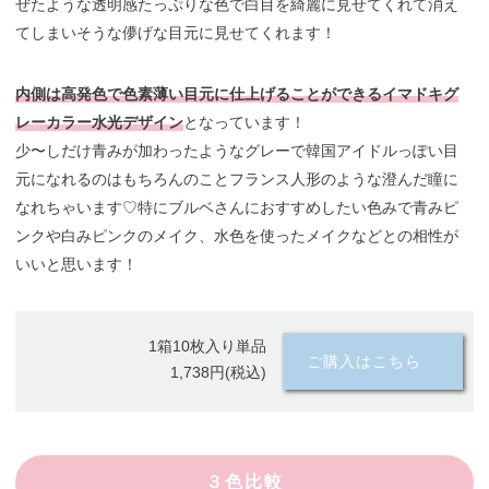
ぜたような透明感たっぷりな色で白目を綺麗に見せてくれて消え
てしまいそうな儚げな目元に見せてくれます！
内側は高発色で色素薄い目元に仕上げることができるイマドキグ
レーカラー水光デザイン
となっています！
少〜しだけ青みが加わったようなグレーで韓国アイドルっぽい目
元になれるのはもちろんのことフランス人形のような澄んだ瞳に
なれちゃいます♡特にブルベさんにおすすめしたい色みで青みピ
ンクや白みピンクのメイク、水色を使ったメイクなどとの相性が
いいと思います！
1箱10枚入り単品
ご購入はこちら
1,738円(税込)
３色比較