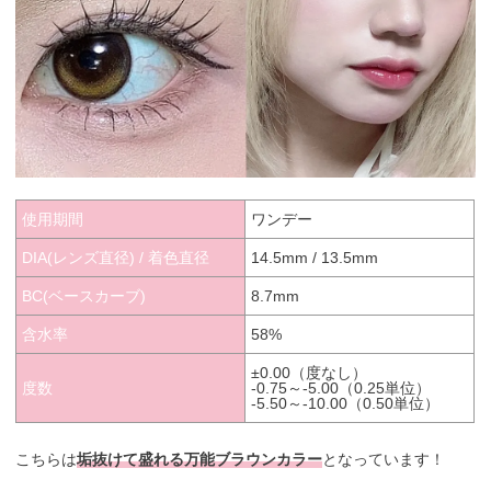
使用期間
ワンデー
DIA(レンズ直径) / 着色直径
14.5mm / 13.5mm
BC(ベースカーブ)
8.7mm
含水率
58%
±0.00（度なし）
度数
-0.75～-5.00（0.25単位）
-5.50～-10.00（0.50単位）
こちらは
垢抜けて盛れる万能ブラウンカラー
となっています！