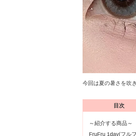
今回は夏の暑さを吹
目次
～紹介する商品～
FruFru 1day(