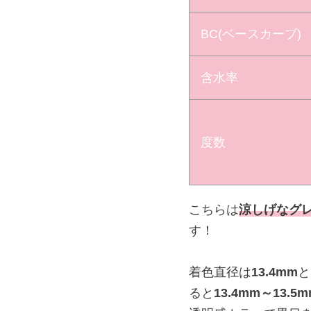
BC(ベースカーブ)
含水率
度数
こちらは
涼しげなグ
す！
着色直径は
13.4mm
と
ると
13.4mm～13.5