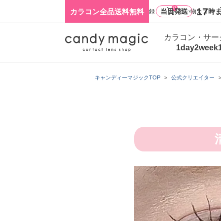
0
17
カラコン全品送料無料
当日発送
時ま
ログイン・新規会員登録
買い物カゴ
カラコン・サー
1day
2week
キャンディーマジックTOP
公式クリエイター