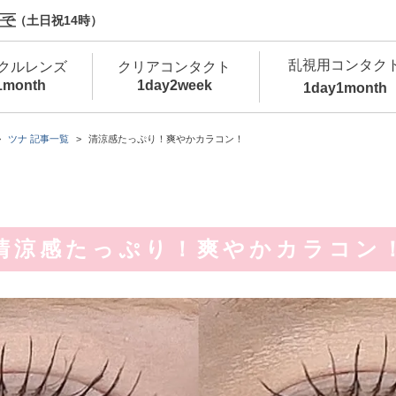
で（土日祝14時）
乱視用コンタク
クルレンズ
クリアコンタクト
1month
1day
2week
1day
1month
新商品
新商品
新商品
新商品
新商品
高含水
低
ツナ 記事一覧
清涼感たっぷり！爽やかカラコン！
新商品
新商品
清涼感たっぷり！爽やかカラコン
新商品
カラコン・サークルレンズ 1day 商品一覧を
カ
クリアコンタクトレンズ 1day 商品一覧を
カ