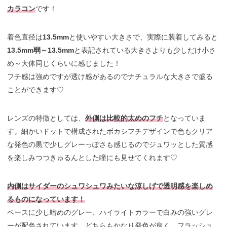
カラコン
です！
着色直径は
13.5mm
と使いやすい大きさで、実際に装着してみると
13.5mm弱～13.5mm
と表記されている大きさよりも少しだけ小さ
め～大体同じくらいに感じました！
フチ感は強めですが透け感があるのでナチュラルな大きさで盛る
ことができます♡
レンズの特徴としては、
外側は比較的太めのフチ
となっていま
す。細かいドットで構成されたボカシフチデザインで色もクリア
な発色の黒で少しグレーっぽさも感じるのでジュワッとした質感
を楽しみつつきゅるんとした瞳にも見せてくれます♡
内側はサイダーのシュワシュワみたいな涼しげで透明感を楽しめ
るものになっています！
ベースに少し暗めのグレー、ハイライトカラーで白みの強いグレ
ーが配色されています。どちらもかなり発色が良く、フラッシュ