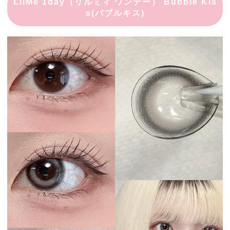
LilMe 1day（リルミィ ワンデー） Bubble Kis
s(バブルキス)