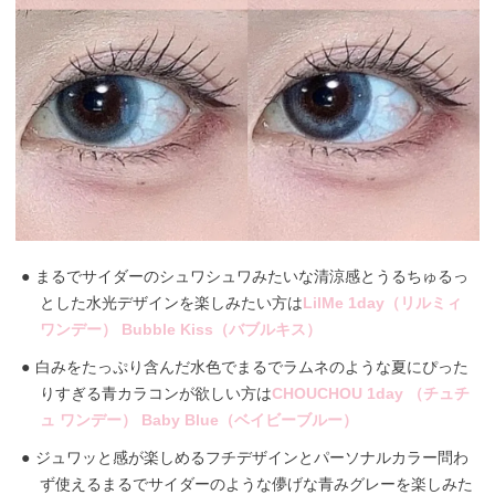
まるでサイダーのシュワシュワみたいな清涼感とうるちゅるっ
とした水光デザインを楽しみたい方は
LilMe 1day（リルミィ
ワンデー） Bubble Kiss（バブルキス）
白みをたっぷり含んだ水色でまるでラムネのような夏にぴった
りすぎる青カラコンが欲しい方は
CHOUCHOU 1day （チュチ
ュ ワンデー） Baby Blue（ベイビーブルー）
ジュワッと感が楽しめるフチデザインとパーソナルカラー問わ
ず使えるまるでサイダーのような儚げな青みグレーを楽しみた