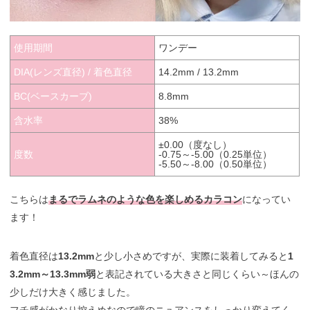
使用期間
ワンデー
DIA(レンズ直径) / 着色直径
14.2mm / 13.2mm
BC(ベースカーブ)
8.8mm
含水率
38%
±0.00（度なし）
度数
-0.75～-5.00（0.25単位）
-5.50～-8.00（0.50単位）
こちらは
まるでラムネのような色を楽しめるカラコン
になってい
ます！
着色直径は
13.2mm
と少し小さめですが、実際に装着してみると
1
3.2mm～13.3mm弱
と表記されている大きさと同じくらい～ほんの
少しだけ大きく感じました。
フチ感がかなり控えめなので瞳のニュアンスをしっかり変えてく