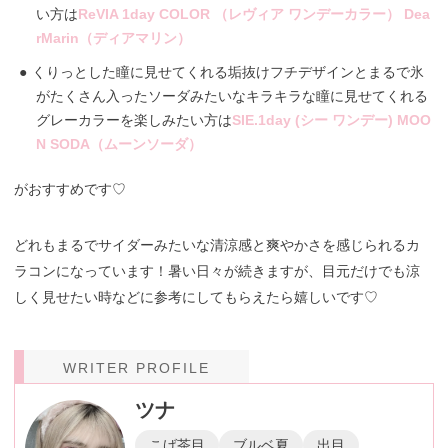
い方は
ReVIA 1day COLOR （レヴィア ワンデーカラー） Dea
rMarin（ディアマリン）
くりっとした瞳に見せてくれる垢抜けフチデザインとまるで氷
がたくさん入ったソーダみたいなキラキラな瞳に見せてくれる
グレーカラーを楽しみたい方は
SIE.1day (シー ワンデー) MOO
N SODA（ムーンソーダ）
がおすすめです♡
どれもまるでサイダーみたいな清涼感と爽やかさを感じられるカ
ラコンになっています！暑い日々が続きますが、目元だけでも涼
しく見せたい時などに参考にしてもらえたら嬉しいです♡
WRITER PROFILE
ツナ
こげ茶目
ブルベ夏
出目