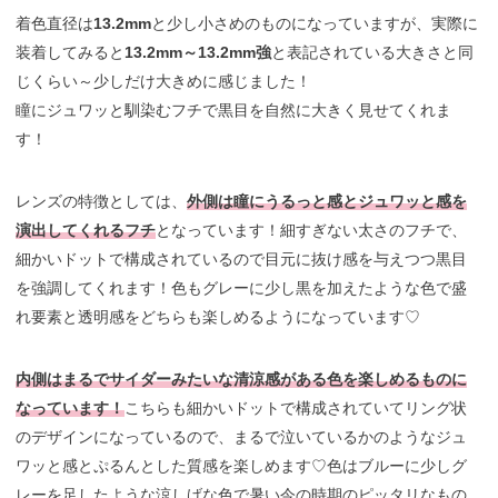
着色直径は
13.2mm
と少し小さめのものになっていますが、実際に
装着してみると
13.2mm～13.2mm強
と表記されている大きさと同
じくらい～少しだけ大きめに感じました！
瞳にジュワッと馴染むフチで黒目を自然に大きく見せてくれま
す！
レンズの特徴としては、
外側は瞳にうるっと感とジュワッと感を
演出してくれるフチ
となっています！細すぎない太さのフチで、
細かいドットで構成されているので目元に抜け感を与えつつ黒目
を強調してくれます！色もグレーに少し黒を加えたような色で盛
れ要素と透明感をどちらも楽しめるようになっています♡
内側はまるでサイダーみたいな清涼感がある色を楽しめるものに
なっています！
こちらも細かいドットで構成されていてリング状
のデザインになっているので、まるで泣いているかのようなジュ
ワッと感とぷるんとした質感を楽しめます♡色はブルーに少しグ
レーを足したような涼しげな色で暑い今の時期のピッタリなもの