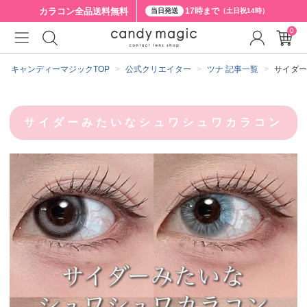
カラコン全品
送料無料
17時まで
当日発送
（土日祝14時）
0
キャンディーマジックTOP
公式クリエイター
ツナ 記事一覧
サイダー
サイダーみたいなシュワシュワカラコン