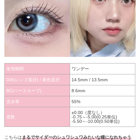
使用期間
ワンデー
DIA(レンズ直径) / 着色直径
14.5mm / 13.5mm
BC(ベースカーブ)
8.6mm
含水率
55%
±0.00（度なし）
度数
-0.75～-5.00(0.25単位)
-5.50～-10.00(0.50単位)
こちらは
まるでサイダーのシュワシュワみたいな瞳になれちゃう