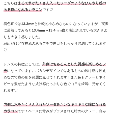
こちらは
まるで氷がたくさん入ったソーダのようなひんやり感の
ある瞳になれるカラコン
です♡
着色直径は
13.3mm
と比較的小さめなものになっていますが、実際
に装着してみると
13.4mm～13.4mm強
と表記されている大きさよ
りも大きく感じました。
細めだけど存在感のあるフチで黒目をしっかり強調してくれます
♡
レンズの特徴としては、
外側はちゅるんとした質感を楽しめるフ
チ
になっています。ボカシデザインではあるものの透け感は控え
めなので瞳の形を綺麗に見せてくれます！また色もグレーとネイ
ビーを混ぜたような抜け感たっぷりな色で白目を綺麗に見せてく
れます♡
内側は氷をたくさん入れたソーダみたいなキラキラな瞳になれる
カラコン
です！ベースに青みがプラスされた暗めのグレー、白み