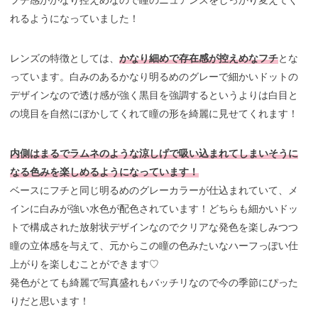
れるようになっていました！
レンズの特徴としては、
かなり細めで存在感が控えめなフチ
とな
っています。白みのあるかなり明るめのグレーで細かいドットの
デザインなので透け感が強く黒目を強調するというよりは白目と
の境目を自然にぼかしてくれて瞳の形を綺麗に見せてくれます！
内側はまるでラムネのような涼しげで吸い込まれてしまいそうに
なる色みを楽しめるようになっています！
ベースにフチと同じ明るめのグレーカラーが仕込まれていて、メ
インに白みが強い水色が配色されています！どちらも細かいドッ
トで構成された放射状デザインなのでクリアな発色を楽しみつつ
瞳の立体感を与えて、元からこの瞳の色みたいなハーフっぽい仕
上がりを楽しむことができます♡
発色がとても綺麗で写真盛れもバッチリなので今の季節にぴった
りだと思います！